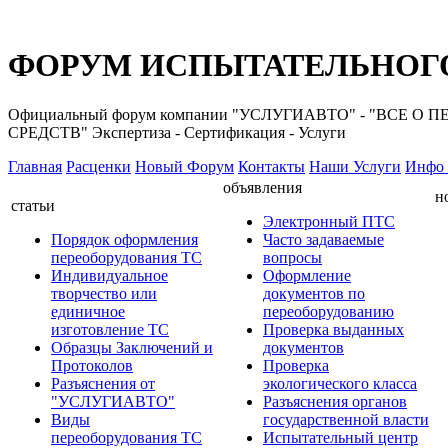
ФОРУМ ИСПЫТАТЕЛЬНОГО
Официальный форум компании "УСЛУГИАВТО" - "ВС
СРЕДСТВ" Экспертиза - Сертификация - Услуги
Главная
Расценки
Новый Форум
Контакты
Наши Услуги
Инфо 
объявления
н
статьи
Электронный ПТС
Порядок оформления
Часто задаваемые
переоборудования ТС
вопросы
Индивидуальное
Оформление
творчество или
документов по
единичное
переоборудованию
изготовление ТС
Проверка выданных
Образцы Заключений и
документов
Протоколов
Проверка
Разъяснения от
экологического класса
"УСЛУГИАВТО"
Разъяснения органов
Виды
государственной власти
переоборудования ТС
Испытательный центр