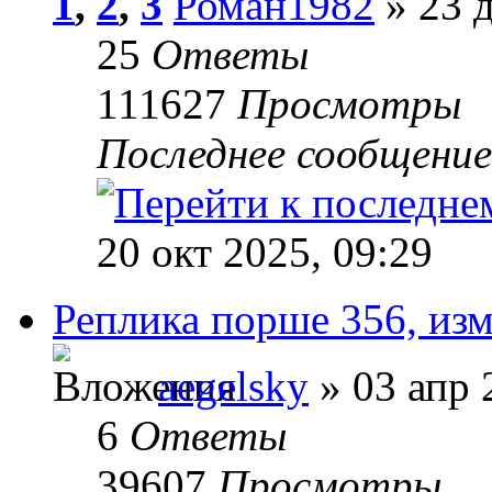
1
,
2
,
3
Роман1982
» 23 д
25
Ответы
111627
Просмотры
Последнее сообщени
20 окт 2025, 09:29
Реплика порше 356, изм
aegelsky
» 03 апр 
6
Ответы
39607
Просмотры