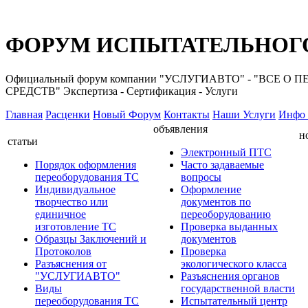
ФОРУМ ИСПЫТАТЕЛЬНОГО
Официальный форум компании "УСЛУГИАВТО" - "ВС
СРЕДСТВ" Экспертиза - Сертификация - Услуги
Главная
Расценки
Новый Форум
Контакты
Наши Услуги
Инфо 
объявления
н
статьи
Электронный ПТС
Порядок оформления
Часто задаваемые
переоборудования ТС
вопросы
Индивидуальное
Оформление
творчество или
документов по
единичное
переоборудованию
изготовление ТС
Проверка выданных
Образцы Заключений и
документов
Протоколов
Проверка
Разъяснения от
экологического класса
"УСЛУГИАВТО"
Разъяснения органов
Виды
государственной власти
переоборудования ТС
Испытательный центр