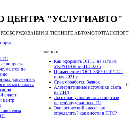
 ЦЕНТРА "УСЛУГИАВТО"
 ПЕРЕОБОРУДОВАНИИ И ТЮНИНГЕ АВТОМОТОТРАНСПОРТНЫХ С
портал
новости
 ПТС
Как оформить ЭПТС на авто из
мые вопросы
УКРАИНЫ по ПП 2215
окументов по
Применение ГОСТ 33670-2015 С 1
анию
июля 2021 г.
нных документов
Срок обработки Заявок
гического класса
С
Альтернативные источники света
рганов
на СИД
ой власти
Льготные условия по экспертизе
й центр
переоборудованных ТС
О
Экологический класс: как
ставителем
определить? как внести в ПТС?
О"