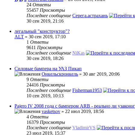
24
Ответы
55457
Просмотры
Последнее сообщение
Серега.астрахань
30 сен 2019, 21:16
легальный "конструктор"?
ALT
» 30 сен 2019, 17:10
1
Ответы
9611
Просмотры
Последнее сообщение
NiKas
30 сен 2019, 18:26
Силовые бампера на УАЗ Пикап
Онкельскронкель
» 30 авг 2019, 20:06
9
Ответы
24416
Просмотры
Последнее сообщение
Fisherman1953
10 сен 2019, 10:13
Pajero IV 2008 года с бампером ARB - реально ли узакони
vasketsov
» 22 июл 2019, 18:56
4
Ответы
16379
Просмотры
Последнее сообщение
VladimirVS
23 июл 2019, 15:37