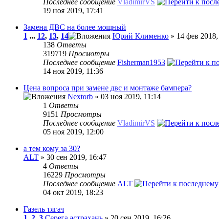
Последнее сообщение
VladimirVS
19 ноя 2019, 17:41
Замена ДВС на более мощный
1
...
12
,
13
,
14
Юрий Клименко
» 14 фев 2018,
138
Ответы
319719
Просмотры
Последнее сообщение
Fisherman1953
14 ноя 2019, 11:36
Цена вопроса при замене двс и монтаже бампера?
Nextorb
» 03 ноя 2019, 11:14
1
Ответы
9151
Просмотры
Последнее сообщение
VladimirVS
05 ноя 2019, 12:00
а тем кому за 30?
ALT
» 30 сен 2019, 16:47
4
Ответы
16229
Просмотры
Последнее сообщение
ALT
04 окт 2019, 18:23
Газель тягач
1
,
2
,
3
Серега.астрахань
» 20 сен 2019, 16:26