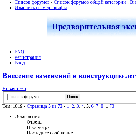
Список форумов
‹
Список форумов общей категории
‹
Вн
Изменить размер шрифта
FAQ
Регистрация
Вход
Внесение изменений в конструкцию лег
Новая тема
Тем: 1819 •
Страница
5
из
73
•
1
,
2
,
3
,
4
,
5
,
6
,
7
,
8
...
73
Объявления
Ответы
Просмотры
Последнее сообщение