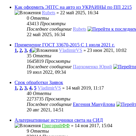
Как оформить ЭПТС на авто из УКРАИНЫ по ПП 2215
Rubets
» 22 май 2025, 16:34
0
Ответы
43413
Просмотры
Последнее сообщение
Rubets
22 май 2025, 16:34
Применение ГОСТ 33670-2015 С 1 июля 2021 г.
1
,
2
,
3
,
4
VladimirVS
» 23 июн 2021, 10:02
35
Ответы
1645819
Просмотры
Последнее сообщение
Пархоменко Юрий
19 июл 2022, 09:34
Срок обработки Заявок
1
,
2
,
3
,
4
,
5
VladimirVS
» 14 май 2019, 11:17
40
Ответы
2273735
Просмотры
Последнее сообщение
Евгения Мануйлова
20 авг 2021, 14:51
Альтернативные источники света на СИД
ГригорийФФ
» 14 ноя 2017, 15:04
9
Ответы