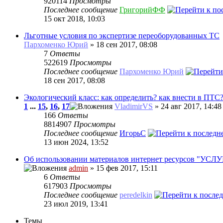
920114
Просмотры
Последнее сообщение
ГригорийФФ
15 окт 2018, 10:03
Льготные условия по экспертизе переоборудованных ТС
Пархоменко Юрий
» 18 сен 2017, 08:08
7
Ответы
522619
Просмотры
Последнее сообщение
Пархоменко Юрий
18 сен 2017, 08:08
Экологический класс: как определить? как внести в ПТС
1
...
15
,
16
,
17
VladimirVS
» 24 авг 2017, 14:48
166
Ответы
8814907
Просмотры
Последнее сообщение
ИгорьC
13 июн 2024, 13:52
Об использовании материалов интернет ресурсов "УС
admin
» 15 фев 2017, 15:11
6
Ответы
617903
Просмотры
Последнее сообщение
peredelkin
23 июл 2019, 13:41
Темы