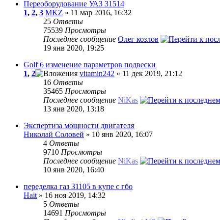
Переоборудование УАЗ 31514
1
,
2
,
3
MKZ
» 11 мар 2016, 16:32
25
Ответы
75539
Просмотры
Последнее сообщение
Олег козлов
19 янв 2020, 19:25
Golf 6 изменение параметров подвески
1
,
2
vitamin242
» 11 дек 2019, 21:12
16
Ответы
35465
Просмотры
Последнее сообщение
NiKas
13 янв 2020, 13:18
Экспертиза мощности двигателя
Николай Соловей
» 10 янв 2020, 16:07
4
Ответы
9710
Просмотры
Последнее сообщение
NiKas
10 янв 2020, 16:40
переделка газ 31105 в купе с гбо
Hait
» 16 ноя 2019, 14:32
5
Ответы
14691
Просмотры