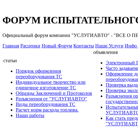
ФОРУМ ИСПЫТАТЕЛЬНОГО
Официальный форум компании "УСЛУГИАВТО" - "ВСЕ О
Главная
Расценки
Новый Форум
Контакты
Наши Услуги
Инфо 
объявления
статьи
Электронный
Часто задавае
Порядок оформления
Оформление д
переоборудования ТС
переоборудов
Индивидуальное творчество или
Проверка выда
единичное изготовление ТС
Проверка эколо
Образцы Заключений и Протоколов
Разъяснения о
Разъяснения от "УСЛУГИАВТО"
государственн
Виды переоборудования ТС
Испытательны
Расчет норм расхода топлива.
УСЛУГИАВТ
Наши работы
Как стать пред
"УСЛУГИАВТ