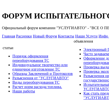
ФОРУМ ИСПЫТАТЕЛЬНОГО
Официальный форум компании "УСЛУГИАВТО" - "ВСЕ О
Главная
Расценки
Новый Форум
Контакты
Наши Услуги
Инфо 
объявления
статьи
Электронный
Часто задавае
Порядок оформления
Оформление д
переоборудования ТС
переоборудов
Индивидуальное творчество или
Проверка выда
единичное изготовление ТС
Проверка эколо
Образцы Заключений и Протоколов
Разъяснения о
Разъяснения от "УСЛУГИАВТО"
государственн
Виды переоборудования ТС
Испытательны
Расчет норм расхода топлива.
УСЛУГИАВТ
Наши работы
Как стать пред
"УСЛУГИАВТ