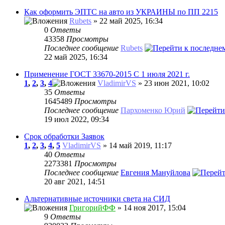
Как оформить ЭПТС на авто из УКРАИНЫ по ПП 2215
Rubets
» 22 май 2025, 16:34
0
Ответы
43358
Просмотры
Последнее сообщение
Rubets
22 май 2025, 16:34
Применение ГОСТ 33670-2015 С 1 июля 2021 г.
1
,
2
,
3
,
4
VladimirVS
» 23 июн 2021, 10:02
35
Ответы
1645489
Просмотры
Последнее сообщение
Пархоменко Юрий
19 июл 2022, 09:34
Срок обработки Заявок
1
,
2
,
3
,
4
,
5
VladimirVS
» 14 май 2019, 11:17
40
Ответы
2273381
Просмотры
Последнее сообщение
Евгения Мануйлова
20 авг 2021, 14:51
Альтернативные источники света на СИД
ГригорийФФ
» 14 ноя 2017, 15:04
9
Ответы