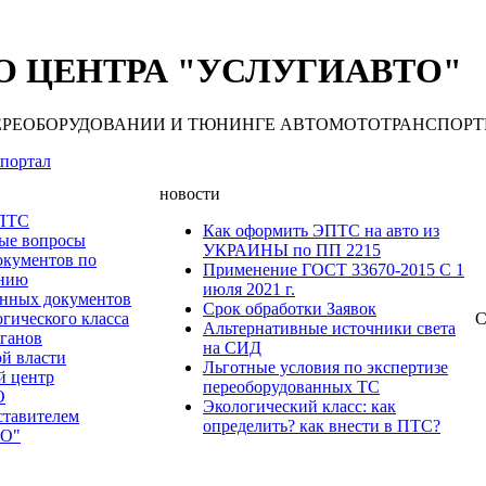
 ЦЕНТРА "УСЛУГИАВТО"
 ПЕРЕОБОРУДОВАНИИ И ТЮНИНГЕ АВТОМОТОТРАНСПОРТНЫХ С
портал
новости
 ПТС
Как оформить ЭПТС на авто из
мые вопросы
УКРАИНЫ по ПП 2215
окументов по
Применение ГОСТ 33670-2015 С 1
анию
июля 2021 г.
нных документов
Срок обработки Заявок
гического класса
С
Альтернативные источники света
рганов
на СИД
ой власти
Льготные условия по экспертизе
й центр
переоборудованных ТС
О
Экологический класс: как
ставителем
определить? как внести в ПТС?
О"