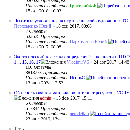
920022
Просмотры
Последнее сообщение
ГригорийФФ
15 окт 2018, 10:03
Льготные условия по экспертизе переоборудованных ТС
Пархоменко Юрий
» 18 сен 2017, 08:08
7
Ответы
522575
Просмотры
Последнее сообщение
Пархоменко Юрий
18 сен 2017, 08:08
Экологический класс: как определить? как внести в ПТС
1
...
15
,
16
,
17
VladimirVS
» 24 авг 2017, 14:48
166
Ответы
8813778
Просмотры
Последнее сообщение
ИгорьC
13 июн 2024, 13:52
Об использовании материалов интернет ресурсов "УС
admin
» 15 фев 2017, 15:11
6
Ответы
617834
Просмотры
Последнее сообщение
peredelkin
23 июл 2019, 13:41
Темы