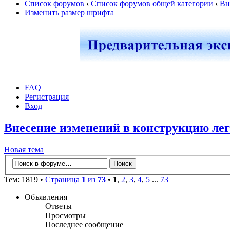
Список форумов
‹
Список форумов общей категории
‹
Вн
Изменить размер шрифта
FAQ
Регистрация
Вход
Внесение изменений в конструкцию лег
Новая тема
Тем: 1819 •
Страница
1
из
73
•
1
,
2
,
3
,
4
,
5
...
73
Объявления
Ответы
Просмотры
Последнее сообщение