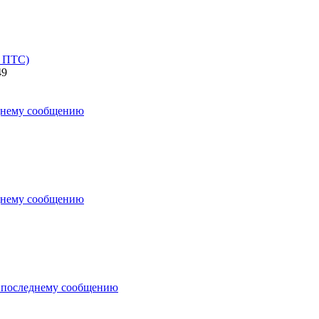
в ПТС)
49