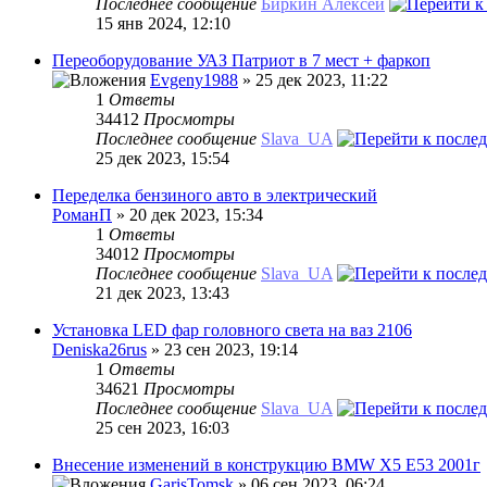
Последнее сообщение
Биркин Алексей
15 янв 2024, 12:10
Переоборудование УАЗ Патриот в 7 мест + фаркоп
Evgeny1988
» 25 дек 2023, 11:22
1
Ответы
34412
Просмотры
Последнее сообщение
Slava_UA
25 дек 2023, 15:54
Переделка бензиного авто в электрический
РоманП
» 20 дек 2023, 15:34
1
Ответы
34012
Просмотры
Последнее сообщение
Slava_UA
21 дек 2023, 13:43
Установка LED фар головного света на ваз 2106
Deniska26rus
» 23 сен 2023, 19:14
1
Ответы
34621
Просмотры
Последнее сообщение
Slava_UA
25 сен 2023, 16:03
Внесение изменений в конструкцию BMW X5 E53 2001г
GarisTomsk
» 06 сен 2023, 06:24