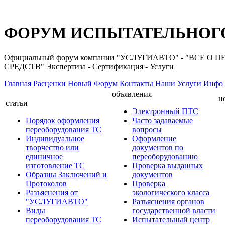
ФОРУМ ИСПЫТАТЕЛЬНОГО
Официальный форум компании "УСЛУГИАВТО" - "ВС
СРЕДСТВ" Экспертиза - Сертификация - Услуги
Главная
Расценки
Новый Форум
Контакты
Наши Услуги
Инфо 
объявления
н
статьи
Электронный ПТС
Порядок оформления
Часто задаваемые
переоборудования ТС
вопросы
Индивидуальное
Оформление
творчество или
документов по
единичное
переоборудованию
изготовление ТС
Проверка выданных
Образцы Заключений и
документов
Протоколов
Проверка
Разъяснения от
экологического класса
"УСЛУГИАВТО"
Разъяснения органов
Виды
государственной власти
переоборудования ТС
Испытательный центр