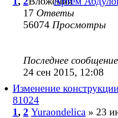
1
,
2
Артем Абдуло
17
Ответы
56074
Просмотры
Последнее сообщени
24 сен 2015, 12:08
Изменение конструкци
81024
1
,
2
Yuraondelica
» 23 и