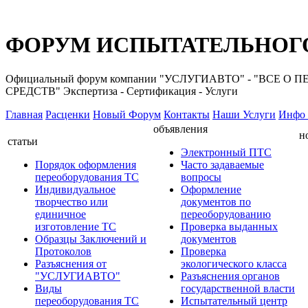
ФОРУМ ИСПЫТАТЕЛЬНОГО
Официальный форум компании "УСЛУГИАВТО" - "ВС
СРЕДСТВ" Экспертиза - Сертификация - Услуги
Главная
Расценки
Новый Форум
Контакты
Наши Услуги
Инфо 
объявления
н
статьи
Электронный ПТС
Порядок оформления
Часто задаваемые
переоборудования ТС
вопросы
Индивидуальное
Оформление
творчество или
документов по
единичное
переоборудованию
изготовление ТС
Проверка выданных
Образцы Заключений и
документов
Протоколов
Проверка
Разъяснения от
экологического класса
"УСЛУГИАВТО"
Разъяснения органов
Виды
государственной власти
переоборудования ТС
Испытательный центр