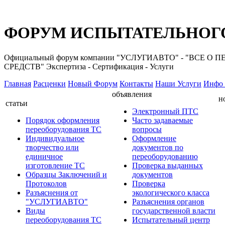
ФОРУМ ИСПЫТАТЕЛЬНОГО
Официальный форум компании "УСЛУГИАВТО" - "ВС
СРЕДСТВ" Экспертиза - Сертификация - Услуги
Главная
Расценки
Новый Форум
Контакты
Наши Услуги
Инфо 
объявления
н
статьи
Электронный ПТС
Порядок оформления
Часто задаваемые
переоборудования ТС
вопросы
Индивидуальное
Оформление
творчество или
документов по
единичное
переоборудованию
изготовление ТС
Проверка выданных
Образцы Заключений и
документов
Протоколов
Проверка
Разъяснения от
экологического класса
"УСЛУГИАВТО"
Разъяснения органов
Виды
государственной власти
переоборудования ТС
Испытательный центр