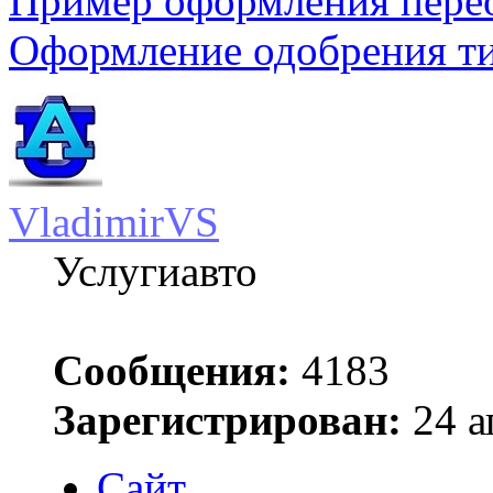
Пример оформления пере
Оформление одобрения т
VladimirVS
Услугиавто
Сообщения:
4183
Зарегистрирован:
24 а
Сайт