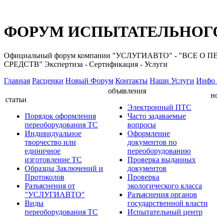
ФОРУМ ИСПЫТАТЕЛЬНОГО
Официальный форум компании "УСЛУГИАВТО" - "ВС
СРЕДСТВ" Экспертиза - Сертификация - Услуги
Главная
Расценки
Новый Форум
Контакты
Наши Услуги
Инфо 
объявления
н
статьи
Электронный ПТС
Порядок оформления
Часто задаваемые
переоборудования ТС
вопросы
Индивидуальное
Оформление
творчество или
документов по
единичное
переоборудованию
изготовление ТС
Проверка выданных
Образцы Заключений и
документов
Протоколов
Проверка
Разъяснения от
экологического класса
"УСЛУГИАВТО"
Разъяснения органов
Виды
государственной власти
переоборудования ТС
Испытательный центр