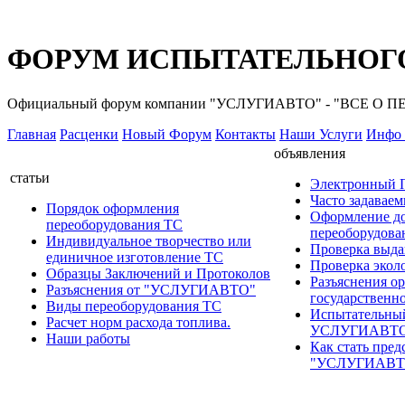
ФОРУМ ИСПЫТАТЕЛЬНОГО
Официальный форум компании "УСЛУГИАВТО" - "ВСЕ О
Главная
Расценки
Новый Форум
Контакты
Наши Услуги
Инфо 
объявления
статьи
Электронный
Часто задавае
Порядок оформления
Оформление д
переоборудования ТС
переоборудов
Индивидуальное творчество или
Проверка выда
единичное изготовление ТС
Проверка эколо
Образцы Заключений и Протоколов
Разъяснения о
Разъяснения от "УСЛУГИАВТО"
государственн
Виды переоборудования ТС
Испытательны
Расчет норм расхода топлива.
УСЛУГИАВТ
Наши работы
Как стать пред
"УСЛУГИАВТ