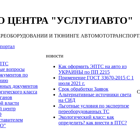
 ЦЕНТРА "УСЛУГИАВТО"
 ПЕРЕОБОРУДОВАНИИ И ТЮНИНГЕ АВТОМОТОТРАНСПОРТНЫХ С
портал
новости
 ПТС
Как оформить ЭПТС на авто из
мые вопросы
УКРАИНЫ по ПП 2215
окументов по
Применение ГОСТ 33670-2015 С 1
анию
июля 2021 г.
нных документов
Срок обработки Заявок
гического класса
С
Альтернативные источники света
рганов
на СИД
ой власти
Льготные условия по экспертизе
й центр
переоборудованных ТС
О
Экологический класс: как
ставителем
определить? как внести в ПТС?
О"