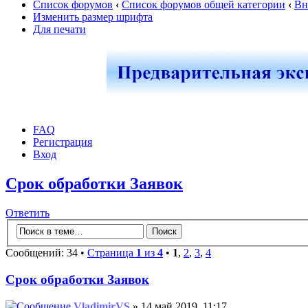
Список форумов
‹
Список форумов общей категории
‹
Вн
Изменить размер шрифта
Для печати
FAQ
Регистрация
Вход
Срок обработки Заявок
Ответить
Сообщений: 34 •
Страница
1
из
4
•
1
,
2
,
3
,
4
Срок обработки Заявок
VladimirVS
» 14 май 2019, 11:17