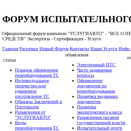
ФОРУМ ИСПЫТАТЕЛЬНОГО
Официальный форум компании "УСЛУГИАВТО" - "ВС
СРЕДСТВ" Экспертиза - Сертификация - Услуги
Главная
Расценки
Новый Форум
Контакты
Наши Услуги
Инфо 
объявления
н
статьи
Электронный ПТС
Порядок оформления
Часто задаваемые
переоборудования ТС
вопросы
Индивидуальное
Оформление
творчество или
документов по
единичное
переоборудованию
изготовление ТС
Проверка выданных
Образцы Заключений и
документов
Протоколов
Проверка
Разъяснения от
экологического класса
"УСЛУГИАВТО"
Разъяснения органов
Виды
государственной власти
переоборудования ТС
Испытательный центр