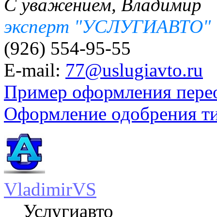
С уважением, Владимир
эксперт "УСЛУГИАВТО"
(926) 554-95-55
E-mail:
77@uslugiavto.ru
Пример оформления пере
Оформление одобрения т
VladimirVS
Услугиавто