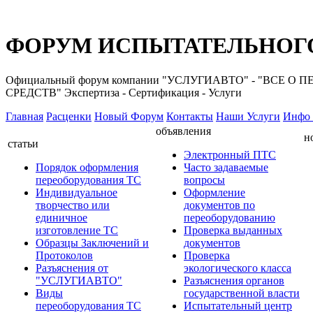
ФОРУМ ИСПЫТАТЕЛЬНОГО
Официальный форум компании "УСЛУГИАВТО" - "ВС
СРЕДСТВ" Экспертиза - Сертификация - Услуги
Главная
Расценки
Новый Форум
Контакты
Наши Услуги
Инфо 
объявления
н
статьи
Электронный ПТС
Порядок оформления
Часто задаваемые
переоборудования ТС
вопросы
Индивидуальное
Оформление
творчество или
документов по
единичное
переоборудованию
изготовление ТС
Проверка выданных
Образцы Заключений и
документов
Протоколов
Проверка
Разъяснения от
экологического класса
"УСЛУГИАВТО"
Разъяснения органов
Виды
государственной власти
переоборудования ТС
Испытательный центр