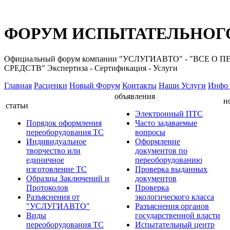
ФОРУМ ИСПЫТАТЕЛЬНОГО
Официальный форум компании "УСЛУГИАВТО" - "ВС
СРЕДСТВ" Экспертиза - Сертификация - Услуги
Главная
Расценки
Новый Форум
Контакты
Наши Услуги
Инфо 
объявления
н
статьи
Электронный ПТС
Порядок оформления
Часто задаваемые
переоборудования ТС
вопросы
Индивидуальное
Оформление
творчество или
документов по
единичное
переоборудованию
изготовление ТС
Проверка выданных
Образцы Заключений и
документов
Протоколов
Проверка
Разъяснения от
экологического класса
"УСЛУГИАВТО"
Разъяснения органов
Виды
государственной власти
переоборудования ТС
Испытательный центр