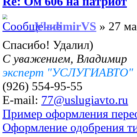
Re: Ом 606 на патриот
VladimirVS
» 27 ма
Спасибо! Удалил)
С уважением, Владимир
эксперт "УСЛУГИАВТО"
(926) 554-95-55
E-mail:
77@uslugiavto.ru
Пример оформления пере
Оформление одобрения т