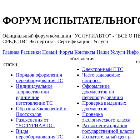
ФОРУМ ИСПЫТАТЕЛЬНОГО
Официальный форум компании "УСЛУГИАВТО" - "ВС
СРЕДСТВ" Экспертиза - Сертификация - Услуги
Главная
Расценки
Новый Форум
Контакты
Наши Услуги
Инфо 
объявления
н
статьи
Электронный ПТС
Порядок оформления
Часто задаваемые
переоборудования ТС
вопросы
Индивидуальное
Оформление
творчество или
документов по
единичное
переоборудованию
изготовление ТС
Проверка выданных
Образцы Заключений и
документов
Протоколов
Проверка
Разъяснения от
экологического класса
"УСЛУГИАВТО"
Разъяснения органов
Виды
государственной власти
переоборудования ТС
Испытательный центр