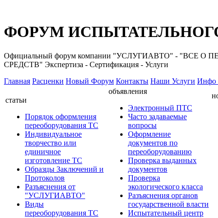
ФОРУМ ИСПЫТАТЕЛЬНОГО
Официальный форум компании "УСЛУГИАВТО" - "ВС
СРЕДСТВ" Экспертиза - Сертификация - Услуги
Главная
Расценки
Новый Форум
Контакты
Наши Услуги
Инфо 
объявления
н
статьи
Электронный ПТС
Порядок оформления
Часто задаваемые
переоборудования ТС
вопросы
Индивидуальное
Оформление
творчество или
документов по
единичное
переоборудованию
изготовление ТС
Проверка выданных
Образцы Заключений и
документов
Протоколов
Проверка
Разъяснения от
экологического класса
"УСЛУГИАВТО"
Разъяснения органов
Виды
государственной власти
переоборудования ТС
Испытательный центр