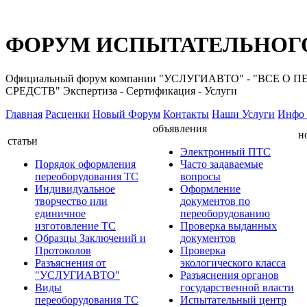
ФОРУМ ИСПЫТАТЕЛЬНОГО
Официальный форум компании "УСЛУГИАВТО" - "ВС
СРЕДСТВ" Экспертиза - Сертификация - Услуги
Главная
Расценки
Новый Форум
Контакты
Наши Услуги
Инфо 
объявления
н
статьи
Электронный ПТС
Порядок оформления
Часто задаваемые
переоборудования ТС
вопросы
Индивидуальное
Оформление
творчество или
документов по
единичное
переоборудованию
изготовление ТС
Проверка выданных
Образцы Заключений и
документов
Протоколов
Проверка
Разъяснения от
экологического класса
"УСЛУГИАВТО"
Разъяснения органов
Виды
государственной власти
переоборудования ТС
Испытательный центр