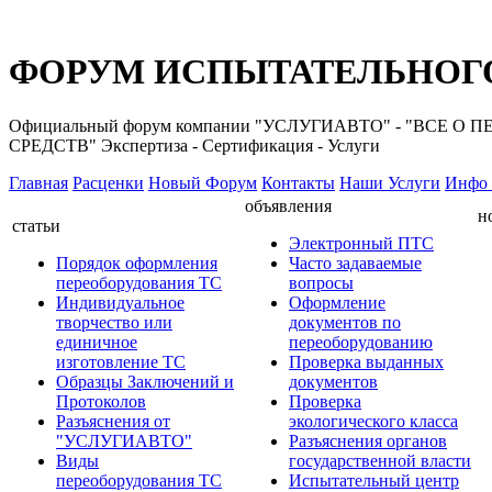
ФОРУМ ИСПЫТАТЕЛЬНОГО
Официальный форум компании "УСЛУГИАВТО" - "ВС
СРЕДСТВ" Экспертиза - Сертификация - Услуги
Главная
Расценки
Новый Форум
Контакты
Наши Услуги
Инфо 
объявления
н
статьи
Электронный ПТС
Порядок оформления
Часто задаваемые
переоборудования ТС
вопросы
Индивидуальное
Оформление
творчество или
документов по
единичное
переоборудованию
изготовление ТС
Проверка выданных
Образцы Заключений и
документов
Протоколов
Проверка
Разъяснения от
экологического класса
"УСЛУГИАВТО"
Разъяснения органов
Виды
государственной власти
переоборудования ТС
Испытательный центр