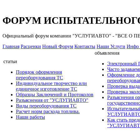
ФОРУМ ИСПЫТАТЕЛЬНОГО
Официальный форум компании "УСЛУГИАВТО" - "ВСЕ О
Главная
Расценки
Новый Форум
Контакты
Наши Услуги
Инфо 
объявления
статьи
Электронный
Часто задавае
Порядок оформления
Оформление д
переоборудования ТС
переоборудов
Индивидуальное творчество или
Проверка выда
единичное изготовление ТС
Проверка эколо
Образцы Заключений и Протоколов
Разъяснения о
Разъяснения от "УСЛУГИАВТО"
государственн
Виды переоборудования ТС
Испытательны
Расчет норм расхода топлива.
УСЛУГИАВТ
Наши работы
Как стать пред
"УСЛУГИАВТ