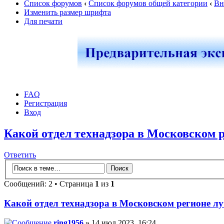
Список форумов
‹
Список форумов общей категории
‹
Вн
Изменить размер шрифта
Для печати
FAQ
Регистрация
Вход
Какой отдел технадзора в Московском 
Ответить
Сообщений: 2 • Страница
1
из
1
Какой отдел технадзора в Московском регионе л
ring1956
» 14 июл 2023, 16:24