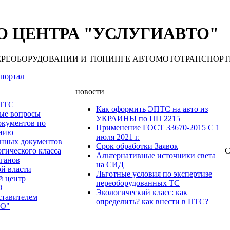
 ЦЕНТРА "УСЛУГИАВТО"
 ПЕРЕОБОРУДОВАНИИ И ТЮНИНГЕ АВТОМОТОТРАНСПОРТНЫХ С
портал
новости
 ПТС
Как оформить ЭПТС на авто из
мые вопросы
УКРАИНЫ по ПП 2215
окументов по
Применение ГОСТ 33670-2015 С 1
анию
июля 2021 г.
нных документов
Срок обработки Заявок
гического класса
С
Альтернативные источники света
рганов
на СИД
ой власти
Льготные условия по экспертизе
й центр
переоборудованных ТС
О
Экологический класс: как
ставителем
определить? как внести в ПТС?
О"