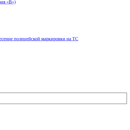
рия «В»)
есение полицейской маркировки на ТС