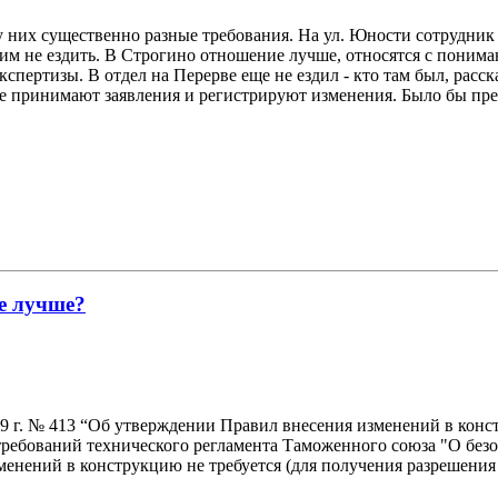
 у них существенно разные требования. На ул. Юности сотрудни
ним не ездить. В Строгино отношение лучше, относятся с понима
спертизы. В отдел на Перерве еще не ездил - кто там был, расск
де принимают заявления и регистрируют изменения. Было бы пр
не лучше?
19 г. № 413 “Об утверждении Правил внесения изменений в кон
ребований технического регламента Таможенного союза "О безо
менений в конструкцию не требуется (для получения разрешения