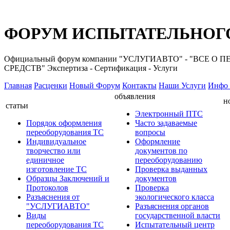
ФОРУМ ИСПЫТАТЕЛЬНОГО
Официальный форум компании "УСЛУГИАВТО" - "ВС
СРЕДСТВ" Экспертиза - Сертификация - Услуги
Главная
Расценки
Новый Форум
Контакты
Наши Услуги
Инфо 
объявления
н
статьи
Электронный ПТС
Порядок оформления
Часто задаваемые
переоборудования ТС
вопросы
Индивидуальное
Оформление
творчество или
документов по
единичное
переоборудованию
изготовление ТС
Проверка выданных
Образцы Заключений и
документов
Протоколов
Проверка
Разъяснения от
экологического класса
"УСЛУГИАВТО"
Разъяснения органов
Виды
государственной власти
переоборудования ТС
Испытательный центр