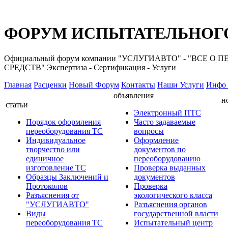
ФОРУМ ИСПЫТАТЕЛЬНОГО
Официальный форум компании "УСЛУГИАВТО" - "ВС
СРЕДСТВ" Экспертиза - Сертификация - Услуги
Главная
Расценки
Новый Форум
Контакты
Наши Услуги
Инфо 
объявления
н
статьи
Электронный ПТС
Порядок оформления
Часто задаваемые
переоборудования ТС
вопросы
Индивидуальное
Оформление
творчество или
документов по
единичное
переоборудованию
изготовление ТС
Проверка выданных
Образцы Заключений и
документов
Протоколов
Проверка
Разъяснения от
экологического класса
"УСЛУГИАВТО"
Разъяснения органов
Виды
государственной власти
переоборудования ТС
Испытательный центр