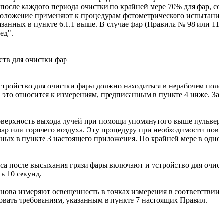
 после каждого периода очистки по крайней мере 70% для фар, 
 положение применяют к процедурам фотометрического испытани
занных в пункте 6.1.1 выше. В случае фар (Правила № 98 или 11
ед".
ств для очистки фар
устройство для очистки фары должно находиться в нерабочем п
это относится к измерениям, предписанным в пункте 4 ниже. За
поверхность выхода лучей при помощи упомянутого выше пульве
 или горячего воздуха. Эту процедуру при необходимости повто
нных в пункте 3 настоящего приложения. По крайней мере в одно
часа после высыхания грязи фары включают и устройство для очи
ь 10 секунд.
 снова измеряют освещенность в точках измерения в соответстви
вать требованиям, указанным в пункте 7 настоящих Правил.