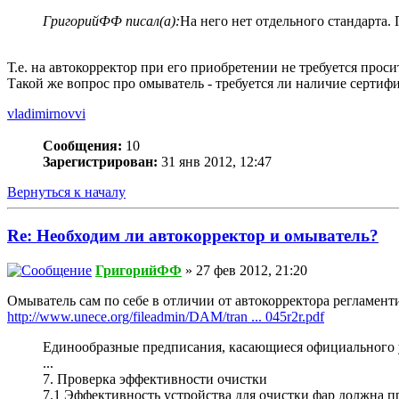
ГригорийФФ писал(а):
На него нет отдельного стандарта.
Т.е. на автокорректор при его приобретении не требуется про
Такой же вопрос про омыватель - требуется ли наличие сертиф
vladimirnovvi
Сообщения:
10
Зарегистрирован:
31 янв 2012, 12:47
Вернуться к началу
Re: Необходим ли автокорректор и омыватель?
ГригорийФФ
» 27 фев 2012, 21:20
Омыватель сам по себе в отличии от автокорректора регламе
http://www.unece.org/fileadmin/DAM/tran ... 045r2r.pdf
Единообразные предписания, касающиеся официального у
...
7. Проверка эффективности очистки
7.1 Эффективность устройства для очистки фар должна 