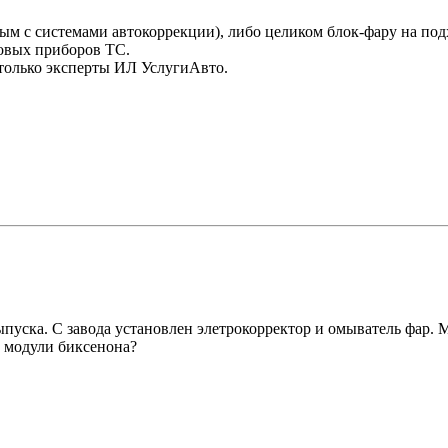
ым с системами автокоррекции), либо целиком блок-фару на по
товых приборов ТС.
только эксперты ИЛ УслугиАвто.
пуска. С завода установлен элетрокорректор и омыватель фар. 
 модули биксенона?