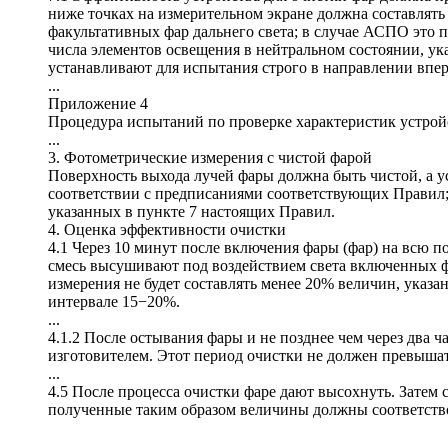
ниже точках на измерительном экране должна составлять
факультативных фар дальнего света; в случае АСПО это
числа элементов освещения в нейтральном состоянии, ука
устанавливают для испытания строго в направлении впер
...
Приложение 4
Процедура испытаний по проверке характеристик устрой
...
3. Фотометрические измерения с чистой фарой
Поверхность выхода лучей фары должна быть чистой, а 
соответствии с предписаниями соответствующих Правил; 
указанных в пункте 7 настоящих Правил.
4. Оценка эффективности очистки
4.1 Через 10 минут после включения фары (фар) на всю 
смесь высушивают под воздействием света включенных фар
измерения не будет составлять менее 20% величин, указа
интервале 15−20%.
...
4.1.2 После остывания фары и не позднее чем через два 
изготовителем. Этот период очистки не должен превышат
...
4.5 После процесса очистки фаре дают высохнуть. Затем
полученные таким образом величины должны соответство