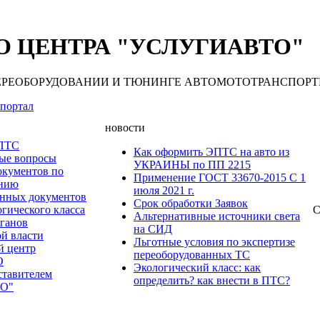
 ЦЕНТРА "УСЛУГИАВТО"
 ПЕРЕОБОРУДОВАНИИ И ТЮНИНГЕ АВТОМОТОТРАНСПОРТНЫХ С
портал
новости
 ПТС
Как оформить ЭПТС на авто из
мые вопросы
УКРАИНЫ по ПП 2215
окументов по
Применение ГОСТ 33670-2015 С 1
анию
июля 2021 г.
нных документов
Срок обработки Заявок
гического класса
С
Альтернативные источники света
рганов
на СИД
ой власти
Льготные условия по экспертизе
й центр
переоборудованных ТС
О
Экологический класс: как
ставителем
определить? как внести в ПТС?
О"