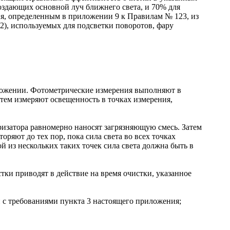
создающих основной луч ближнего света, и 70% для
я, определенным в приложении 9 к Правилам № 123, из
2), используемых для подсветки поворотов, фару
оложении. Фотометрические измерения выполняют в
тем измеряют освещенность в точках измерения,
ризатора равномерно наносят загрязняющую смесь. Затем
ряют до тех пор, пока сила света во всех точках
й из нескольких таких точек сила света должна быть в
стки приводят в действие на время очистки, указанное
и с требованиями пункта 3 настоящего приложения;