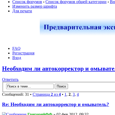
Список форумов
‹
Список форумов общей категории
‹
Вн
Изменить размер шрифта
Для печати
FAQ
Регистрация
Вход
Необходим ли автокорректор и омывате
Ответить
Сообщений: 31 •
Страница
2
из
4
•
1
,
2
,
3
,
4
Re: Необходим ли автокорректор и омыватель?
ГригорийФФ
» 02 фев 2012, 09:32