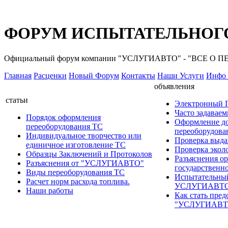
ФОРУМ ИСПЫТАТЕЛЬНОГО
Официальный форум компании "УСЛУГИАВТО" - "ВСЕ О
Главная
Расценки
Новый Форум
Контакты
Наши Услуги
Инфо 
объявления
статьи
Электронный
Часто задавае
Порядок оформления
Оформление д
переоборудования ТС
переоборудов
Индивидуальное творчество или
Проверка выда
единичное изготовление ТС
Проверка эколо
Образцы Заключений и Протоколов
Разъяснения о
Разъяснения от "УСЛУГИАВТО"
государственн
Виды переоборудования ТС
Испытательны
Расчет норм расхода топлива.
УСЛУГИАВТ
Наши работы
Как стать пред
"УСЛУГИАВТ