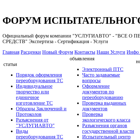
ФОРУМ ИСПЫТАТЕЛЬНОГО
Официальный форум компании "УСЛУГИАВТО" - "ВС
СРЕДСТВ" Экспертиза - Сертификация - Услуги
Главная
Расценки
Новый Форум
Контакты
Наши Услуги
Инфо 
объявления
н
статьи
Электронный ПТС
Порядок оформления
Часто задаваемые
переоборудования ТС
вопросы
Индивидуальное
Оформление
творчество или
документов по
единичное
переоборудованию
изготовление ТС
Проверка выданных
Образцы Заключений и
документов
Протоколов
Проверка
Разъяснения от
экологического класса
"УСЛУГИАВТО"
Разъяснения органов
Виды
государственной власти
переоборудования ТС
Испытательный центр