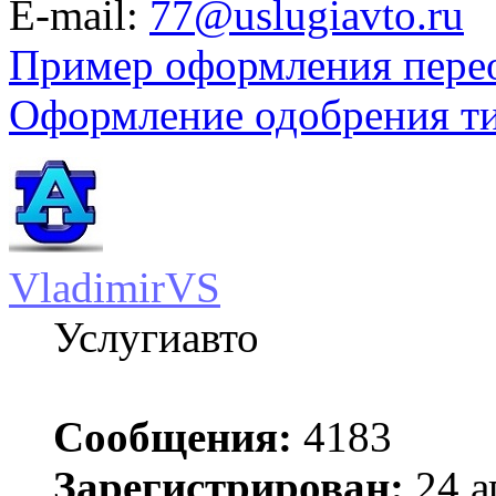
E-mail:
77@uslugiavto.ru
Пример оформления пере
Оформление одобрения т
VladimirVS
Услугиавто
Сообщения:
4183
Зарегистрирован:
24 а