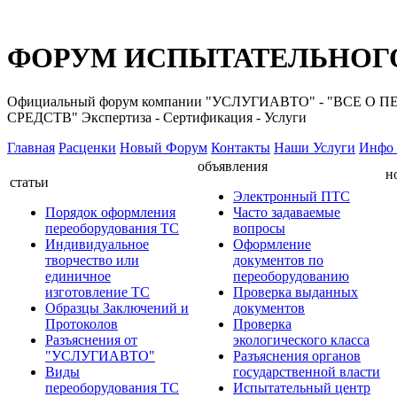
ФОРУМ ИСПЫТАТЕЛЬНОГО
Официальный форум компании "УСЛУГИАВТО" - "ВС
СРЕДСТВ" Экспертиза - Сертификация - Услуги
Главная
Расценки
Новый Форум
Контакты
Наши Услуги
Инфо 
объявления
н
статьи
Электронный ПТС
Порядок оформления
Часто задаваемые
переоборудования ТС
вопросы
Индивидуальное
Оформление
творчество или
документов по
единичное
переоборудованию
изготовление ТС
Проверка выданных
Образцы Заключений и
документов
Протоколов
Проверка
Разъяснения от
экологического класса
"УСЛУГИАВТО"
Разъяснения органов
Виды
государственной власти
переоборудования ТС
Испытательный центр