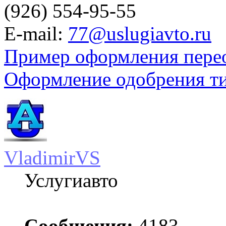
(926) 554-95-55
E-mail:
77@uslugiavto.ru
Пример оформления пере
Оформление одобрения т
VladimirVS
Услугиавто
Сообщения:
4183