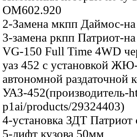
ОМ602.920
2-Замена мкпп Даймос-на
3-замена ркпп Патриот-н
VG-150 Full Time 4WD чер
уаз 452 с установкой ЖЮ
автономной раздаточной 
УАЗ-452(производитель-http
p1ai/products/29324403)
4-установка ЗДТ Патриот
5-лифт кузова 50мм