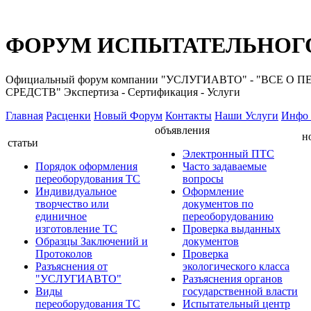
ФОРУМ ИСПЫТАТЕЛЬНОГО
Официальный форум компании "УСЛУГИАВТО" - "ВС
СРЕДСТВ" Экспертиза - Сертификация - Услуги
Главная
Расценки
Новый Форум
Контакты
Наши Услуги
Инфо 
объявления
н
статьи
Электронный ПТС
Порядок оформления
Часто задаваемые
переоборудования ТС
вопросы
Индивидуальное
Оформление
творчество или
документов по
единичное
переоборудованию
изготовление ТС
Проверка выданных
Образцы Заключений и
документов
Протоколов
Проверка
Разъяснения от
экологического класса
"УСЛУГИАВТО"
Разъяснения органов
Виды
государственной власти
переоборудования ТС
Испытательный центр