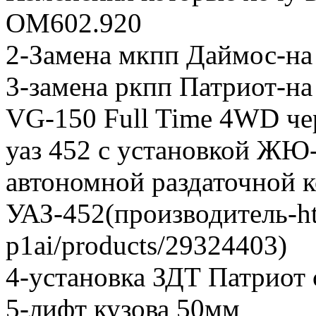
ОМ602.920
2-Замена мкпп Даймос-на
3-замена ркпп Патриот-н
VG-150 Full Time 4WD чер
уаз 452 с установкой ЖЮ
автономной раздаточной 
УАЗ-452(производитель-http
p1ai/products/29324403)
4-установка ЗДТ Патриот
5-лифт кузова 50мм