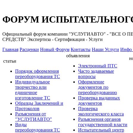
ФОРУМ ИСПЫТАТЕЛЬНОГО
Официальный форум компании "УСЛУГИАВТО" - "ВС
СРЕДСТВ" Экспертиза - Сертификация - Услуги
Главная
Расценки
Новый Форум
Контакты
Наши Услуги
Инфо 
объявления
н
статьи
Электронный ПТС
Порядок оформления
Часто задаваемые
переоборудования ТС
вопросы
Индивидуальное
Оформление
творчество или
документов по
единичное
переоборудованию
изготовление ТС
Проверка выданных
Образцы Заключений и
документов
Протоколов
Проверка
Разъяснения от
экологического класса
"УСЛУГИАВТО"
Разъяснения органов
Виды
государственной власти
переоборудования ТС
Испытательный центр