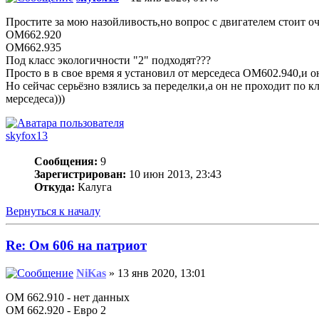
Простите за мою назойливость,но вопрос с двигателем стоит о
ОМ662.920
ОМ662.935
Под класс экологичности "2" подходят???
Просто в в свое время я установил от мерседеса ОМ602.940,и о
Но сейчас серьёзно взялись за переделки,а он не проходит по 
мерседеса)))
skyfox13
Сообщения:
9
Зарегистрирован:
10 июн 2013, 23:43
Откуда:
Калуга
Вернуться к началу
Re: Ом 606 на патриот
NiKas
» 13 янв 2020, 13:01
ОМ 662.910 - нет данных
ОМ 662.920 - Евро 2