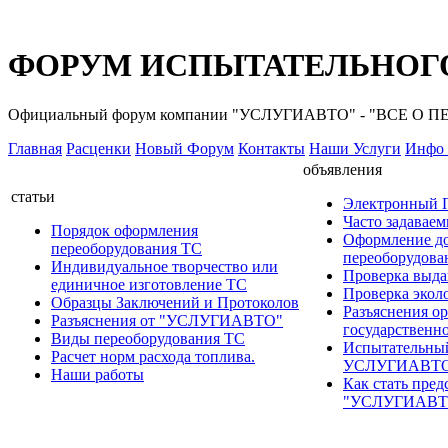
ФОРУМ ИСПЫТАТЕЛЬНОГО
Официальный форум компании "УСЛУГИАВТО" - "ВСЕ О
Главная
Расценки
Новый Форум
Контакты
Наши Услуги
Инфо 
объявления
статьи
Электронный
Часто задавае
Порядок оформления
Оформление д
переоборудования ТС
переоборудов
Индивидуальное творчество или
Проверка выда
единичное изготовление ТС
Проверка эколо
Образцы Заключений и Протоколов
Разъяснения о
Разъяснения от "УСЛУГИАВТО"
государственн
Виды переоборудования ТС
Испытательны
Расчет норм расхода топлива.
УСЛУГИАВТ
Наши работы
Как стать пред
"УСЛУГИАВТ