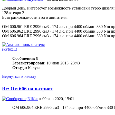
Добрый день, интересует возможность установки турбо дизеля
128лс евро 2
Есть разновидности этого двигателя:
OM 606.961 ERE 2996 см3 - 174 л.с. при 4400 об/мин 330 Nm п
OM 606.962 ERE 2996 см3 - 174 л.с. при 4400 об/мин 330 Nm п
OM 606.964 ERE 2996 см3 - 174 л.с. при 4400 об/мин 330 Nm п
skyfox13
Сообщения:
9
Зарегистрирован:
10 июн 2013, 23:43
Откуда:
Калуга
Вернуться к началу
Re: Ом 606 на патриот
NiKas
» 09 янв 2020, 15:01
OM 606.964 ERE 2996 см3 - 174 л.с. при 4400 об/мин 330