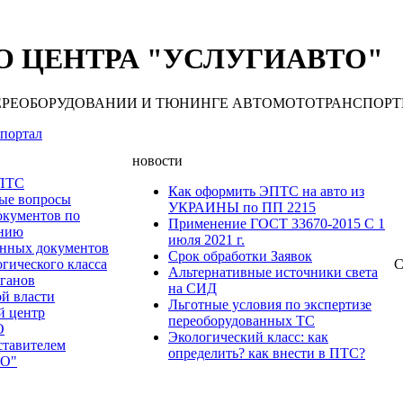
 ЦЕНТРА "УСЛУГИАВТО"
 ПЕРЕОБОРУДОВАНИИ И ТЮНИНГЕ АВТОМОТОТРАНСПОРТНЫХ С
портал
новости
 ПТС
Как оформить ЭПТС на авто из
мые вопросы
УКРАИНЫ по ПП 2215
окументов по
Применение ГОСТ 33670-2015 С 1
анию
июля 2021 г.
нных документов
Срок обработки Заявок
гического класса
С
Альтернативные источники света
рганов
на СИД
ой власти
Льготные условия по экспертизе
й центр
переоборудованных ТС
О
Экологический класс: как
ставителем
определить? как внести в ПТС?
О"