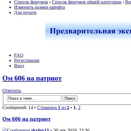
Список форумов
‹
Список форумов общей категории
‹
Вн
Изменить размер шрифта
Для печати
FAQ
Регистрация
Вход
Ом 606 на патриот
Ответить
Сообщений: 14 •
Страница
1
из
2
•
1
,
2
Ом 606 на патриот
skyfox13
» 30 дек 2019, 23:36