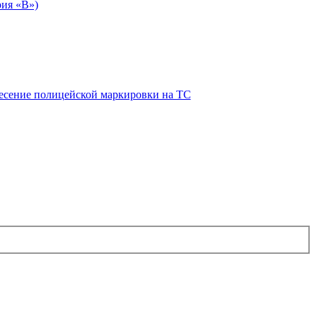
рия «В»)
есение полицейской маркировки на ТС