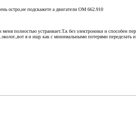
чень остро,не подскажете а двигатели ОМ 662.910
н меня полностью устраивает.Т.к без электроники и способен пе
кл.эколог.,вот я и ищу как с минимальными потерями переделать 