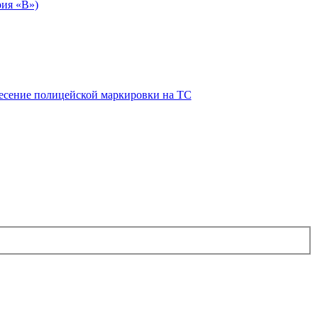
рия «В»)
есение полицейской маркировки на ТС