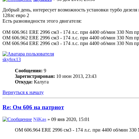
Добрый день, интересует возможность установки турбо дизеля
128лс евро 2
Есть разновидности этого двигателя:
OM 606.961 ERE 2996 см3 - 174 л.с. при 4400 об/мин 330 Nm п
OM 606.962 ERE 2996 см3 - 174 л.с. при 4400 об/мин 330 Nm п
OM 606.964 ERE 2996 см3 - 174 л.с. при 4400 об/мин 330 Nm п
skyfox13
Сообщения:
9
Зарегистрирован:
10 июн 2013, 23:43
Откуда:
Калуга
Вернуться к началу
Re: Ом 606 на патриот
NiKas
» 09 янв 2020, 15:01
OM 606.964 ERE 2996 см3 - 174 л.с. при 4400 об/мин 330