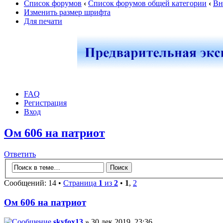
Список форумов
‹
Список форумов общей категории
‹
Вн
Изменить размер шрифта
Для печати
FAQ
Регистрация
Вход
Ом 606 на патриот
Ответить
Сообщений: 14 •
Страница
1
из
2
•
1
,
2
Ом 606 на патриот
skyfox13
» 30 дек 2019, 23:36