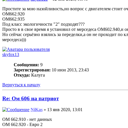
Простите за мою назойливость,но вопрос с двигателем стоит о
ОМ662.920
ОМ662.935
Под класс экологичности "2" подходят???
Просто в в свое время я установил от мерседеса ОМ602.940,и о
Но сейчас серьёзно взялись за переделки,а он не проходит по 
мерседеса)))
skyfox13
Сообщения:
9
Зарегистрирован:
10 июн 2013, 23:43
Откуда:
Калуга
Вернуться к началу
Re: Ом 606 на патриот
NiKas
» 13 янв 2020, 13:01
ОМ 662.910 - нет данных
ОМ 662.920 - Евро 2