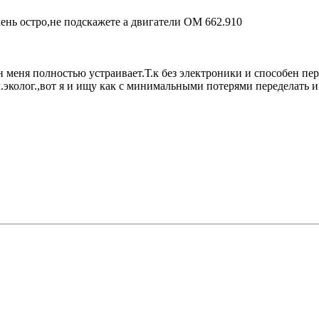
чень остро,не подскажете а двигатели ОМ 662.910
н меня полностью устраивает.Т.к без электроники и способен пе
кл.эколог.,вот я и ищу как с минимальными потерями переделать 