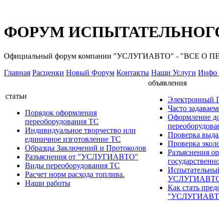
ФОРУМ ИСПЫТАТЕЛЬНОГО
Официальный форум компании "УСЛУГИАВТО" - "ВСЕ О
Главная
Расценки
Новый Форум
Контакты
Наши Услуги
Инфо 
объявления
статьи
Электронный
Часто задавае
Порядок оформления
Оформление д
переоборудования ТС
переоборудов
Индивидуальное творчество или
Проверка выда
единичное изготовление ТС
Проверка эколо
Образцы Заключений и Протоколов
Разъяснения о
Разъяснения от "УСЛУГИАВТО"
государственн
Виды переоборудования ТС
Испытательны
Расчет норм расхода топлива.
УСЛУГИАВТ
Наши работы
Как стать пред
"УСЛУГИАВТ