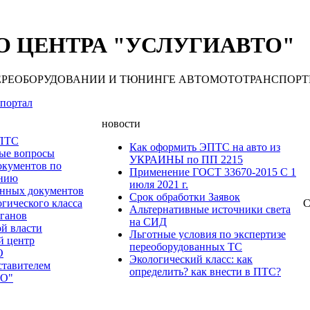
 ЦЕНТРА "УСЛУГИАВТО"
 ПЕРЕОБОРУДОВАНИИ И ТЮНИНГЕ АВТОМОТОТРАНСПОРТНЫХ С
портал
новости
 ПТС
Как оформить ЭПТС на авто из
мые вопросы
УКРАИНЫ по ПП 2215
окументов по
Применение ГОСТ 33670-2015 С 1
анию
июля 2021 г.
нных документов
Срок обработки Заявок
гического класса
С
Альтернативные источники света
рганов
на СИД
ой власти
Льготные условия по экспертизе
й центр
переоборудованных ТС
О
Экологический класс: как
ставителем
определить? как внести в ПТС?
О"