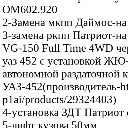
ОМ602.920
2-Замена мкпп Даймос-на
3-замена ркпп Патриот-н
VG-150 Full Time 4WD чер
уаз 452 с установкой ЖЮ
автономной раздаточной 
УАЗ-452(производитель-http
p1ai/products/29324403)
4-установка ЗДТ Патриот
5-лифт кузова 50мм