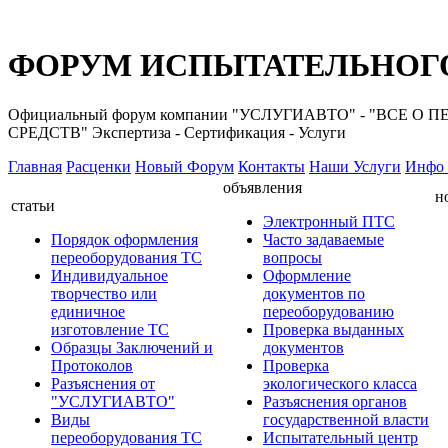
ФОРУМ ИСПЫТАТЕЛЬНОГО
Официальный форум компании "УСЛУГИАВТО" - "ВС
СРЕДСТВ" Экспертиза - Сертификация - Услуги
Главная
Расценки
Новый Форум
Контакты
Наши Услуги
Инфо 
объявления
н
статьи
Электронный ПТС
Порядок оформления
Часто задаваемые
переоборудования ТС
вопросы
Индивидуальное
Оформление
творчество или
документов по
единичное
переоборудованию
изготовление ТС
Проверка выданных
Образцы Заключений и
документов
Протоколов
Проверка
Разъяснения от
экологического класса
"УСЛУГИАВТО"
Разъяснения органов
Виды
государственной власти
переоборудования ТС
Испытательный центр