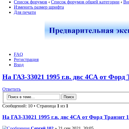
Список форумов
‹
Список форумов общей категории
‹
Вн
Изменить размер шрифта
Для печати
FAQ
Регистрация
Вход
На ГАЗ-33021 1995 г.в. двс 4СА от Форд 
Ответить
Сообщений: 10 • Страница
1
из
1
На ГАЗ-33021 1995 г.в. двс 4СА от Форд Транзит 1
Сергей 102
» 21 сен 2021, 20:05