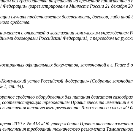
лицам без гражданства разрешения на временное проживание в 
й Федерации» (зарегистрирован в Минюсте России 21 декабря 20
ации случаях представляется доверенность, договор, либо иной
ного средства.
нимается с отметкой о легализации консульским учреждением Р
ыми договорами Российской Федерации1, с переводом на русски
остранных официальных документов, заключенной в г. Гааге 5 о
«Консульский устав Российской Федерации» (Собрание законодат
 1, ст. 44).
портное средство оборудования для питания двигателя газообр
, соответствующая требованиям Правил внесения изменений в к
 выполнения технического регламента Таможенного союза «О б
реля 2019 г. № 413 «Об утверждении Правил внесения изменени
и выполнения требований технического регламента Таможенног