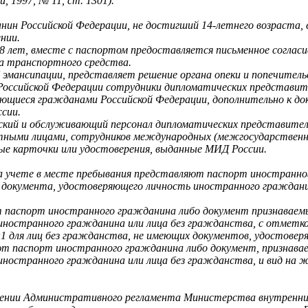
 1997, № 11, ст. 1301).
нин Российской Федерации, не достигший 14-летнего возраста,
нии.
 18 лет, вместе с паспортом предоставляется письменное соглас
ца транспортного средства.
 эмансипации, представляет решение органа опеки и попечител
Российской Федерации сотрудники дипломатических представит
ляющиеся гражданами Российской Федерации, дополнительно к д
сии.
й и обслуживающий персонал дипломатических представительст
ными лицами, сотрудников международных (межгосударственных
ые карточки или удостоверения, выданные МИД России.
а учете в месте пребывания представляют паспорт иностранно
 документа, удостоверяющего личность иностранного граждани
 паспорт иностранного гражданина либо документ признаваем
иностранного гражданина или лица без гражданства, с отметко
1 для лиц без гражданства, не имеющих документов, удостовер
т паспорт иностранного гражданина либо документ, признава
иностранного гражданина или лица без гражданства, и вид на
дении Административного регламента Министерства внутренних