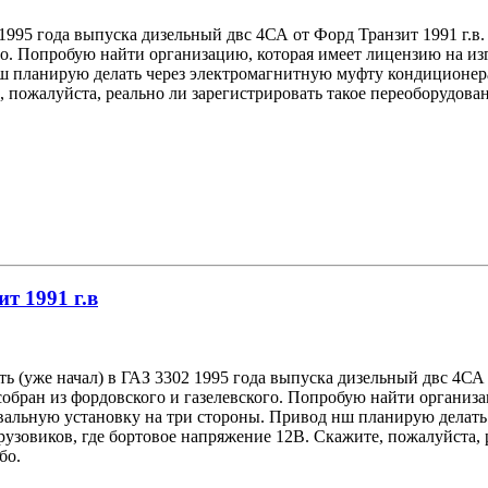
 1995 года выпуска дизельный двс 4СА от Форд Транзит 1991 г.в
ого. Попробую найти организацию, которая имеет лицензию на из
ш планирую делать через электромагнитную муфту кондиционера
 пожалуйста, реально ли зарегистрировать такое переоборудован
ит 1991 г.в
ть (уже начал) в ГАЗ 3302 1995 года выпуска дизельный двс 4СА
 собран из фордовского и газелевского. Попробую найти органи
свальную установку на три стороны. Привод нш планирую делат
рузовиков, где бортовое напряжение 12В. Скажите, пожалуйста, 
бо.