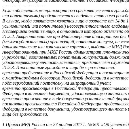
Федерации» (Собрание законодательства Российской Федерации,
------------------------------
Если собственником транспортного средства является гражда
или попечителями) представляется свидетельство о его рожде
В случае, когда заявителем является лицо в возрасте от 14 до
усыновителей или попечителей) несовершеннолетнего владель
Несовершеннолетнее лицо, в отношении которого объявлено об
21.2.2. Аккредитованные при Министерстве иностранных дел 
(межгосударственных) организаций, почетные консулы, не яв
дипломатические или консульские карточки, выданные МИД Рос
Аккредитованный при МИД России административно-технически
учреждений, возглавляемых почетными консульскими должност
удостоверяющему личность заявителя, представляет служебн
21.2.3. Иностранные граждане и лица без гражданства:
временно пребывающие в Российской Федерации и состоящие н
с международным договором Российской Федерации в качестве
подтверждающий постановку на миграционный учет;
временно проживающие в Российской Федерации представляют
Федерации в качестве документа, удостоверяющего личность 
временное проживание в виде документа установленной формы
постоянно проживающие в Российской Федерации представляю
Федерации в качестве документа, удостоверяющего личность 
лица без гражданства.
-----------------------------
1 Приказ МВД России от 27 ноября 2017 г. № 891 «Об утверж