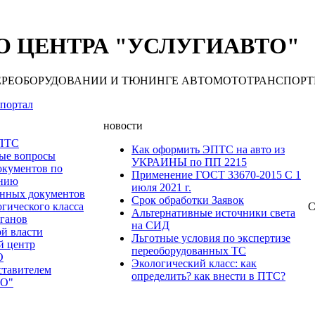
 ЦЕНТРА "УСЛУГИАВТО"
 ПЕРЕОБОРУДОВАНИИ И ТЮНИНГЕ АВТОМОТОТРАНСПОРТНЫХ С
портал
новости
 ПТС
Как оформить ЭПТС на авто из
мые вопросы
УКРАИНЫ по ПП 2215
окументов по
Применение ГОСТ 33670-2015 С 1
анию
июля 2021 г.
нных документов
Срок обработки Заявок
гического класса
С
Альтернативные источники света
рганов
на СИД
ой власти
Льготные условия по экспертизе
й центр
переоборудованных ТС
О
Экологический класс: как
ставителем
определить? как внести в ПТС?
О"