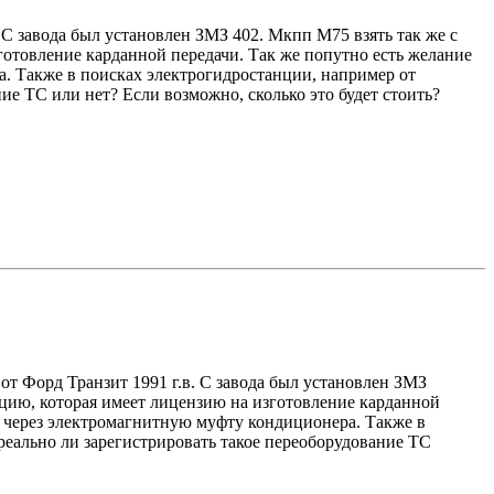
. С завода был установлен ЗМЗ 402. Мкпп М75 взять так же с
готовление карданной передачи. Так же попутно есть желание
. Также в поисках электрогидростанции, например от
ие ТС или нет? Если возможно, сколько это будет стоить?
 от Форд Транзит 1991 г.в. С завода был установлен ЗМЗ
зацию, которая имеет лицензию на изготовление карданной
ь через электромагнитную муфту кондиционера. Также в
реально ли зарегистрировать такое переоборудование ТС