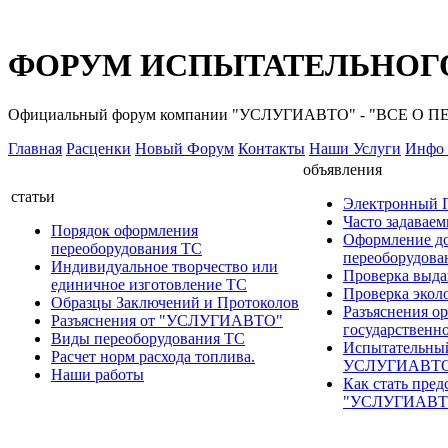
ФОРУМ ИСПЫТАТЕЛЬНОГО
Официальный форум компании "УСЛУГИАВТО" - "ВСЕ О
Главная
Расценки
Новый Форум
Контакты
Наши Услуги
Инфо 
объявления
статьи
Электронный
Часто задавае
Порядок оформления
Оформление д
переоборудования ТС
переоборудов
Индивидуальное творчество или
Проверка выда
единичное изготовление ТС
Проверка эколо
Образцы Заключений и Протоколов
Разъяснения о
Разъяснения от "УСЛУГИАВТО"
государственн
Виды переоборудования ТС
Испытательны
Расчет норм расхода топлива.
УСЛУГИАВТ
Наши работы
Как стать пред
"УСЛУГИАВТ