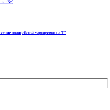
рия «В»)
есение полицейской маркировки на ТС