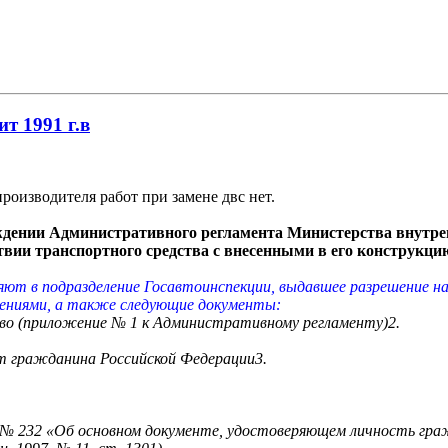
ит 1991 г.в
оизводителя работ при замене двс нет.
рждении Административного регламента Министерства внутре
ствии транспортного средства с внесенными в его конструкц
ляют в подразделение Госавтоинспекции, выдавшее разрешение н
нениями, а также следующие документы:
тво (приложение № 1 к Административному регламенту)2.
т гражданина Российской Федерации3.
. № 232 «Об основном документе, удостоверяющем личность гр