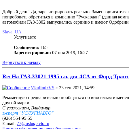
Добрый день! Да, зарегистрировать реально. Замена двигателя в
попробовать обратиться в компанию "Рускардан" (данная компани
автомобили ГАЗ-3302 выпускались серийно и имеют Одобрение 
Slava_UA
Услугиавто
Сообщения:
165
Зарегистрирован:
07 ноя 2019, 16:27
Вернуться к началу
Re: На ГАЗ-33021 1995 г.в. двс 4СА от Форд Транз
VladimirVS
» 23 сен 2021, 14:59
Рекомендую предварительно пообщаться по вносимым изменения
другой марки.
С уважением, Владимир
эксперт "УСЛУГИАВТО"
(926) 554-95-55
E-mail:
77@uslugiavto.ru
Пример оформления переоборудования