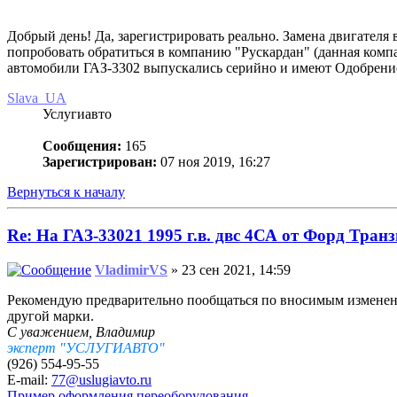
Добрый день! Да, зарегистрировать реально. Замена двигателя в
попробовать обратиться в компанию "Рускардан" (данная компани
автомобили ГАЗ-3302 выпускались серийно и имеют Одобрение 
Slava_UA
Услугиавто
Сообщения:
165
Зарегистрирован:
07 ноя 2019, 16:27
Вернуться к началу
Re: На ГАЗ-33021 1995 г.в. двс 4СА от Форд Транз
VladimirVS
» 23 сен 2021, 14:59
Рекомендую предварительно пообщаться по вносимым изменения
другой марки.
С уважением, Владимир
эксперт "УСЛУГИАВТО"
(926) 554-95-55
E-mail:
77@uslugiavto.ru
Пример оформления переоборудования