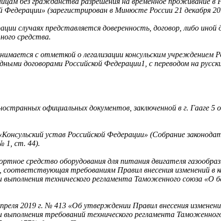
лицам без гражданства разрешения на временное проживание в 
й Федерации» (зарегистрирован в Минюсте России 21 декабря 20
ации случаях представляется доверенность, договор, либо иной
ного средства.
нимается с отметкой о легализации консульским учреждением Р
ыми договорами Российской Федерации1, с переводом на русски
остранных официальных документов, заключенной в г. Гааге 5 о
«Консульский устав Российской Федерации» (Собрание законодат
 1, ст. 44).
портное средство оборудования для питания двигателя газообр
, соответствующая требованиям Правил внесения изменений в к
 выполнения технического регламента Таможенного союза «О б
реля 2019 г. № 413 «Об утверждении Правил внесения изменени
и выполнения требований технического регламента Таможенног