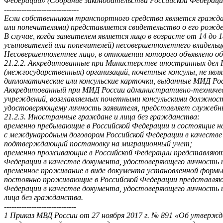
Федерации» (Собрание законодательства Российской Федерации,
------------------------------
Если собственником транспортного средства является гражда
или попечителями) представляется свидетельство о его рожде
В случае, когда заявителем является лицо в возрасте от 14 до
усыновителей или попечителей) несовершеннолетнего владель
Несовершеннолетнее лицо, в отношении которого объявлено об
21.2.2. Аккредитованные при Министерстве иностранных дел 
(межгосударственных) организаций, почетные консулы, не яв
дипломатические или консульские карточки, выданные МИД Рос
Аккредитованный при МИД России административно-технически
учреждений, возглавляемых почетными консульскими должност
удостоверяющему личность заявителя, представляет служебн
21.2.3. Иностранные граждане и лица без гражданства:
временно пребывающие в Российской Федерации и состоящие н
с международным договором Российской Федерации в качестве
подтверждающий постановку на миграционный учет;
временно проживающие в Российской Федерации представляют
Федерации в качестве документа, удостоверяющего личность 
временное проживание в виде документа установленной формы
постоянно проживающие в Российской Федерации представляю
Федерации в качестве документа, удостоверяющего личность 
лица без гражданства.
-----------------------------
1 Приказ МВД России от 27 ноября 2017 г. № 891 «Об утверж