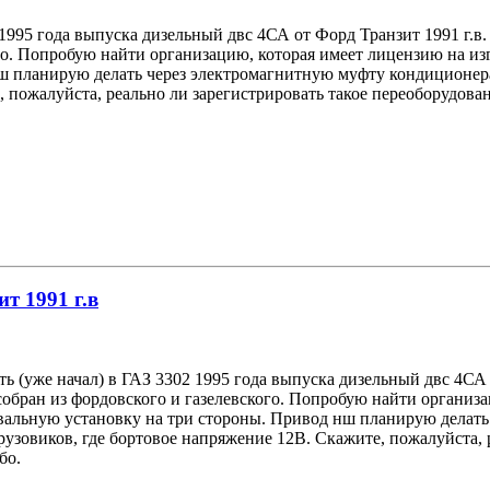
 1995 года выпуска дизельный двс 4СА от Форд Транзит 1991 г.в
ого. Попробую найти организацию, которая имеет лицензию на из
ш планирую делать через электромагнитную муфту кондиционера
 пожалуйста, реально ли зарегистрировать такое переоборудован
ит 1991 г.в
ть (уже начал) в ГАЗ 3302 1995 года выпуска дизельный двс 4СА
 собран из фордовского и газелевского. Попробую найти органи
свальную установку на три стороны. Привод нш планирую делат
рузовиков, где бортовое напряжение 12В. Скажите, пожалуйста, 
бо.