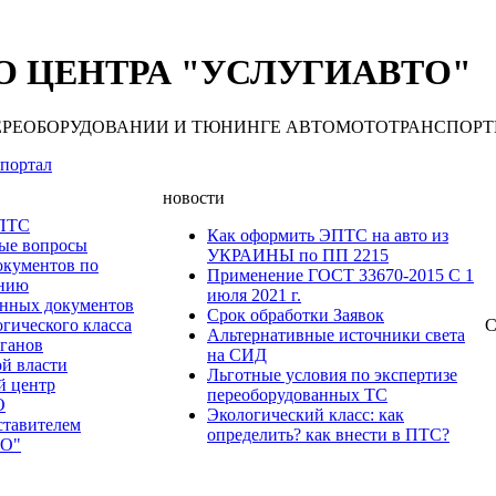
 ЦЕНТРА "УСЛУГИАВТО"
 ПЕРЕОБОРУДОВАНИИ И ТЮНИНГЕ АВТОМОТОТРАНСПОРТНЫХ С
портал
новости
 ПТС
Как оформить ЭПТС на авто из
мые вопросы
УКРАИНЫ по ПП 2215
окументов по
Применение ГОСТ 33670-2015 С 1
анию
июля 2021 г.
нных документов
Срок обработки Заявок
гического класса
С
Альтернативные источники света
рганов
на СИД
ой власти
Льготные условия по экспертизе
й центр
переоборудованных ТС
О
Экологический класс: как
ставителем
определить? как внести в ПТС?
О"