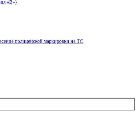
рия «В»)
есение полицейской маркировки на ТС