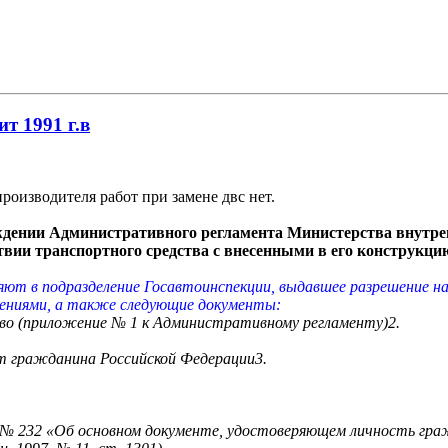
ит 1991 г.в
оизводителя работ при замене двс нет.
рждении Административного регламента Министерства внутре
ствии транспортного средства с внесенными в его конструкц
ляют в подразделение Госавтоинспекции, выдавшее разрешение н
нениями, а также следующие документы:
тво (приложение № 1 к Административному регламенту)2.
т гражданина Российской Федерации3.
. № 232 «Об основном документе, удостоверяющем личность гр