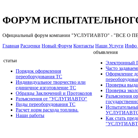
ФОРУМ ИСПЫТАТЕЛЬНОГО
Официальный форум компании "УСЛУГИАВТО" - "ВСЕ О
Главная
Расценки
Новый Форум
Контакты
Наши Услуги
Инфо 
объявления
статьи
Электронный
Часто задавае
Порядок оформления
Оформление д
переоборудования ТС
переоборудов
Индивидуальное творчество или
Проверка выда
единичное изготовление ТС
Проверка эколо
Образцы Заключений и Протоколов
Разъяснения о
Разъяснения от "УСЛУГИАВТО"
государственн
Виды переоборудования ТС
Испытательны
Расчет норм расхода топлива.
УСЛУГИАВТ
Наши работы
Как стать пред
"УСЛУГИАВТ