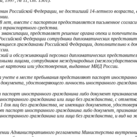
 1997, № 11, ст. 1301).
нин Российской Федерации, не достигший 14-летнего возраста,
нии.
 18 лет, вместе с паспортом предоставляется письменное соглас
ца транспортного средства.
 эмансипации, представляет решение органа опеки и попечител
Российской Федерации сотрудники дипломатических представит
ляющиеся гражданами Российской Федерации, дополнительно к д
сии.
й и обслуживающий персонал дипломатических представительст
ными лицами, сотрудников международных (межгосударственных
ые карточки или удостоверения, выданные МИД России.
а учете в месте пребывания представляют паспорт иностранно
 документа, удостоверяющего личность иностранного граждани
 паспорт иностранного гражданина либо документ признаваем
иностранного гражданина или лица без гражданства, с отметко
1 для лиц без гражданства, не имеющих документов, удостовер
т паспорт иностранного гражданина либо документ, признава
иностранного гражданина или лица без гражданства, и вид на
дении Административного регламента Министерства внутренних