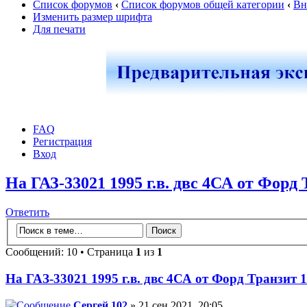
Список форумов
‹
Список форумов общей категории
‹
Вн
Изменить размер шрифта
Для печати
FAQ
Регистрация
Вход
На ГАЗ-33021 1995 г.в. двс 4СА от Форд 
Ответить
Сообщений: 10 • Страница
1
из
1
На ГАЗ-33021 1995 г.в. двс 4СА от Форд Транзит 1
Сергей 102
» 21 сен 2021, 20:05