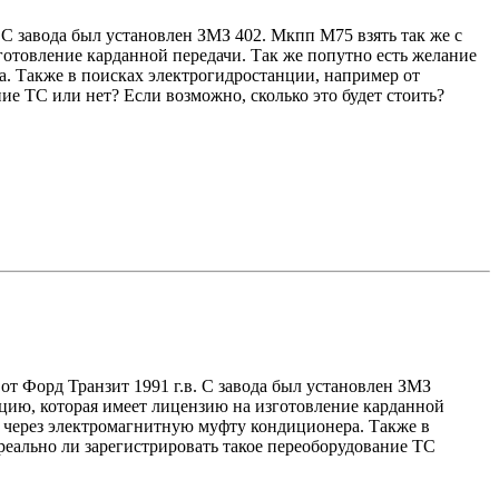
. С завода был установлен ЗМЗ 402. Мкпп М75 взять так же с
готовление карданной передачи. Так же попутно есть желание
. Также в поисках электрогидростанции, например от
ие ТС или нет? Если возможно, сколько это будет стоить?
 от Форд Транзит 1991 г.в. С завода был установлен ЗМЗ
зацию, которая имеет лицензию на изготовление карданной
ь через электромагнитную муфту кондиционера. Также в
реально ли зарегистрировать такое переоборудование ТС