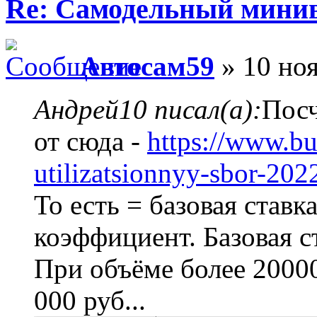
Re: Самодельный мини
Автосам59
» 10 ноя
Андрей10 писал(а):
Посч
от сюда -
https://www.buh
utilizatsionnyy-sbor-202
То есть = базовая став
коэффициент. Базовая ст
При объёме более 20000
000 руб...