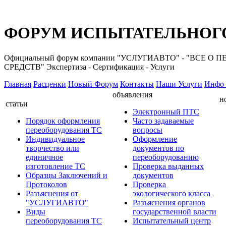
ФОРУМ ИСПЫТАТЕЛЬНОГО
Официальный форум компании "УСЛУГИАВТО" - "ВС
СРЕДСТВ" Экспертиза - Сертификация - Услуги
Главная
Расценки
Новый Форум
Контакты
Наши Услуги
Инфо 
объявления
н
статьи
Электронный ПТС
Порядок оформления
Часто задаваемые
переоборудования ТС
вопросы
Индивидуальное
Оформление
творчество или
документов по
единичное
переоборудованию
изготовление ТС
Проверка выданных
Образцы Заключений и
документов
Протоколов
Проверка
Разъяснения от
экологического класса
"УСЛУГИАВТО"
Разъяснения органов
Виды
государственной власти
переоборудования ТС
Испытательный центр