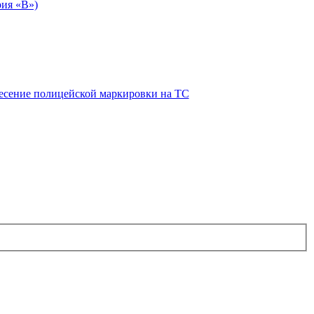
рия «В»)
есение полицейской маркировки на ТС