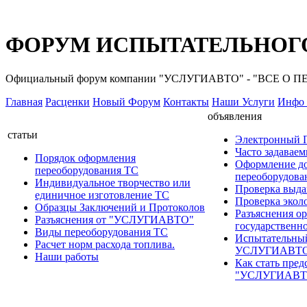
ФОРУМ ИСПЫТАТЕЛЬНОГО
Официальный форум компании "УСЛУГИАВТО" - "ВСЕ О
Главная
Расценки
Новый Форум
Контакты
Наши Услуги
Инфо 
объявления
статьи
Электронный
Часто задавае
Порядок оформления
Оформление д
переоборудования ТС
переоборудов
Индивидуальное творчество или
Проверка выда
единичное изготовление ТС
Проверка эколо
Образцы Заключений и Протоколов
Разъяснения о
Разъяснения от "УСЛУГИАВТО"
государственн
Виды переоборудования ТС
Испытательны
Расчет норм расхода топлива.
УСЛУГИАВТ
Наши работы
Как стать пред
"УСЛУГИАВТ