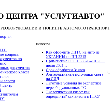
 ЦЕНТРА "УСЛУГИАВТО"
 ПЕРЕОБОРУДОВАНИИ И ТЮНИНГЕ АВТОМОТОТРАНСПОРТНЫХ С
портал
новости
 ПТС
Как оформить ЭПТС на авто из
мые вопросы
УКРАИНЫ по ПП 2215
окументов по
Применение ГОСТ 33670-2015 С 1
анию
июля 2021 г.
нных документов
Срок обработки Заявок
гического класса
С
Альтернативные источники света
рганов
на СИД
ой власти
Льготные условия по экспертизе
й центр
переоборудованных ТС
О
Экологический класс: как
ставителем
определить? как внести в ПТС?
О"