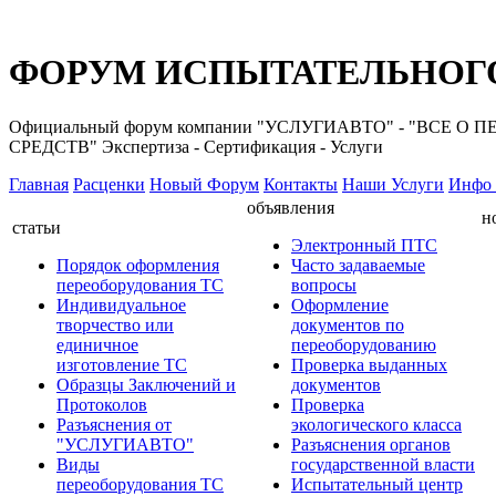
ФОРУМ ИСПЫТАТЕЛЬНОГО
Официальный форум компании "УСЛУГИАВТО" - "ВС
СРЕДСТВ" Экспертиза - Сертификация - Услуги
Главная
Расценки
Новый Форум
Контакты
Наши Услуги
Инфо 
объявления
н
статьи
Электронный ПТС
Порядок оформления
Часто задаваемые
переоборудования ТС
вопросы
Индивидуальное
Оформление
творчество или
документов по
единичное
переоборудованию
изготовление ТС
Проверка выданных
Образцы Заключений и
документов
Протоколов
Проверка
Разъяснения от
экологического класса
"УСЛУГИАВТО"
Разъяснения органов
Виды
государственной власти
переоборудования ТС
Испытательный центр