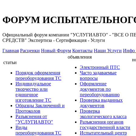
ФОРУМ ИСПЫТАТЕЛЬНОГО
Официальный форум компании "УСЛУГИАВТО" - "ВС
СРЕДСТВ" Экспертиза - Сертификация - Услуги
Главная
Расценки
Новый Форум
Контакты
Наши Услуги
Инфо 
объявления
н
статьи
Электронный ПТС
Порядок оформления
Часто задаваемые
переоборудования ТС
вопросы
Индивидуальное
Оформление
творчество или
документов по
единичное
переоборудованию
изготовление ТС
Проверка выданных
Образцы Заключений и
документов
Протоколов
Проверка
Разъяснения от
экологического класса
"УСЛУГИАВТО"
Разъяснения органов
Виды
государственной власти
переоборудования ТС
Испытательный центр