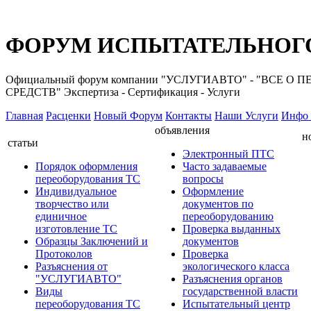
ФОРУМ ИСПЫТАТЕЛЬНОГО
Официальный форум компании "УСЛУГИАВТО" - "ВС
СРЕДСТВ" Экспертиза - Сертификация - Услуги
Главная
Расценки
Новый Форум
Контакты
Наши Услуги
Инфо 
объявления
н
статьи
Электронный ПТС
Порядок оформления
Часто задаваемые
переоборудования ТС
вопросы
Индивидуальное
Оформление
творчество или
документов по
единичное
переоборудованию
изготовление ТС
Проверка выданных
Образцы Заключений и
документов
Протоколов
Проверка
Разъяснения от
экологического класса
"УСЛУГИАВТО"
Разъяснения органов
Виды
государственной власти
переоборудования ТС
Испытательный центр