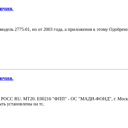
ичия.
модель 2775-01, но от 2003 года, а приложения к этому Одобрен
ичия.
С РОСС RU. MT20. E00216 "ФПП" - ОС "МАДИ-ФОНД", г. Моск
ть установлены на тс.