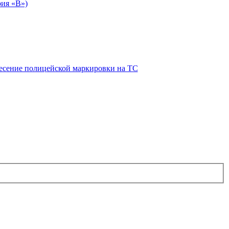
рия «В»)
есение полицейской маркировки на ТС