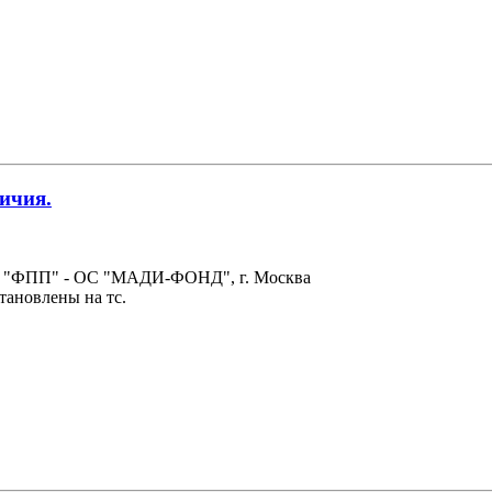
ичия.
6 "ФПП" - ОС "МАДИ-ФОНД", г. Москва
тановлены на тс.