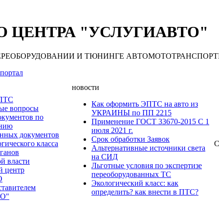
 ЦЕНТРА "УСЛУГИАВТО"
 ПЕРЕОБОРУДОВАНИИ И ТЮНИНГЕ АВТОМОТОТРАНСПОРТНЫХ С
портал
новости
 ПТС
Как оформить ЭПТС на авто из
мые вопросы
УКРАИНЫ по ПП 2215
окументов по
Применение ГОСТ 33670-2015 С 1
анию
июля 2021 г.
нных документов
Срок обработки Заявок
гического класса
С
Альтернативные источники света
рганов
на СИД
ой власти
Льготные условия по экспертизе
й центр
переоборудованных ТС
О
Экологический класс: как
ставителем
определить? как внести в ПТС?
О"