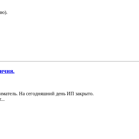
лю).
ичия.
иматель. На сегодняшний день ИП закрыто.
...