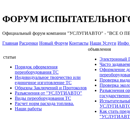
ФОРУМ ИСПЫТАТЕЛЬНОГО
Официальный форум компании "УСЛУГИАВТО" - "ВСЕ О
Главная
Расценки
Новый Форум
Контакты
Наши Услуги
Инфо 
объявления
статьи
Электронный
Часто задавае
Порядок оформления
Оформление д
переоборудования ТС
переоборудов
Индивидуальное творчество или
Проверка выда
единичное изготовление ТС
Проверка эколо
Образцы Заключений и Протоколов
Разъяснения о
Разъяснения от "УСЛУГИАВТО"
государственн
Виды переоборудования ТС
Испытательны
Расчет норм расхода топлива.
УСЛУГИАВТ
Наши работы
Как стать пред
"УСЛУГИАВТ