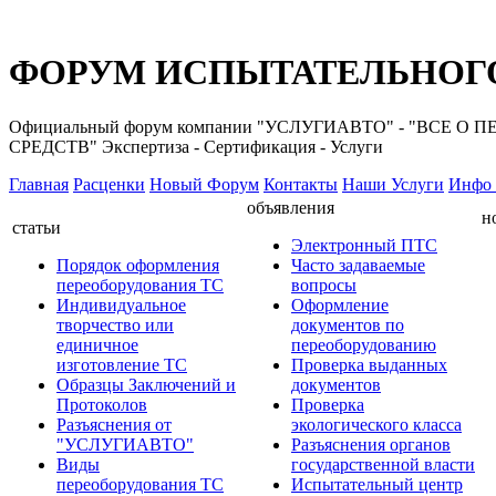
ФОРУМ ИСПЫТАТЕЛЬНОГО
Официальный форум компании "УСЛУГИАВТО" - "ВС
СРЕДСТВ" Экспертиза - Сертификация - Услуги
Главная
Расценки
Новый Форум
Контакты
Наши Услуги
Инфо 
объявления
н
статьи
Электронный ПТС
Порядок оформления
Часто задаваемые
переоборудования ТС
вопросы
Индивидуальное
Оформление
творчество или
документов по
единичное
переоборудованию
изготовление ТС
Проверка выданных
Образцы Заключений и
документов
Протоколов
Проверка
Разъяснения от
экологического класса
"УСЛУГИАВТО"
Разъяснения органов
Виды
государственной власти
переоборудования ТС
Испытательный центр