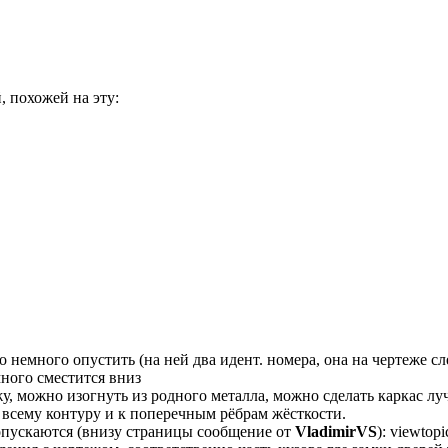
 похожей на эту:
 немного опустить (на ней два идент. номера, она на чертеже сл
много сместится вниз
жу, можно изогнуть из родного металла, можно сделать каркас л
 всему контуру и к поперечным рёбрам жёсткости.
пускаются (внизу страницы сообщение от
VladimirVS
): viewtop