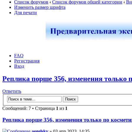
Список форумов
‹
Список форумов общей категории
‹
Вн
Изменить размер шрифта
Для печати
FAQ
Регистрация
Вход
Реплика порше 356, изменения только 
Ответить
Сообщений: 7 • Страница
1
из
1
Реплика порше 356, изменения только по космети
aegelsky
» 03 апр 2023, 14:35