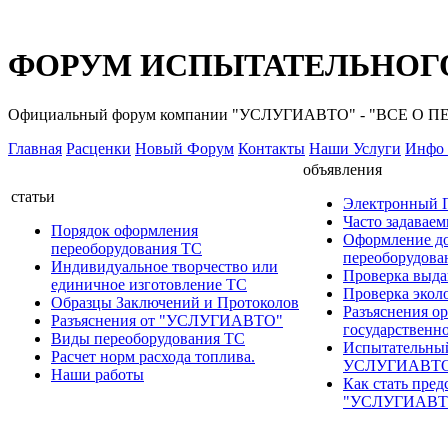
ФОРУМ ИСПЫТАТЕЛЬНОГО
Официальный форум компании "УСЛУГИАВТО" - "ВСЕ О
Главная
Расценки
Новый Форум
Контакты
Наши Услуги
Инфо 
объявления
статьи
Электронный
Часто задавае
Порядок оформления
Оформление д
переоборудования ТС
переоборудов
Индивидуальное творчество или
Проверка выда
единичное изготовление ТС
Проверка эколо
Образцы Заключений и Протоколов
Разъяснения о
Разъяснения от "УСЛУГИАВТО"
государственн
Виды переоборудования ТС
Испытательны
Расчет норм расхода топлива.
УСЛУГИАВТ
Наши работы
Как стать пред
"УСЛУГИАВТ