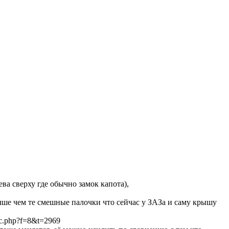
ева сверху где обычно замок капота),
учше чем те смешные палочки что сейчас у ЗАЗа и саму крышу
ic.php?f=8&t=2969