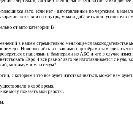
ения с чертежом, соответственно часть кузова где замки дверей
имеющихся авто, если нет - изготовленные по чертежам, в идеале
 укорачиваются вниз и внутрь, можно добавить доп. усилители вм
тельно от авто категории В
х изменений в нашем стремительно меняющемся законодательстве 
апример в Новороссийск и с вашими партнёрами там сделать что-
роверяться с панелями и бамперами из АБС и что в случае измен
тветствовать Евро-4 всё равно? авто не изготавливается с нуля, 
нений, минимум и максимум?
огии, с которыми это всё будет изготавливаться, может вам буде
существовали в своё время.
кже могу показать мои работы.
м.