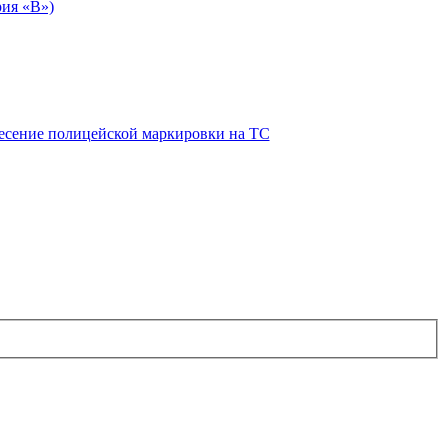
рия «В»)
есение полицейской маркировки на ТС