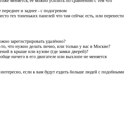
 тоже меняется, её можно усилить по сравнению с тем что
 переднее и заднее - с подогревом
есто тех тоненьких панелей что там сейчас есть, или перенести
можно зарегистрировать удалённо?
то, что нужно делать лично, или только у вас в Москве?
ений в крыше или кузове (где замки дверей)?
вообще ничего в его двигателе или выхлопе не меняется
т интересно, если к вам будут ездить больше людей с подобными