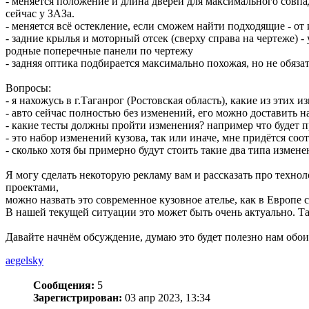
- меняется положение и длина дверей для максимального совпад
сейчас у ЗАЗа.
- меняется всё остекление, если сможем найти подходящие - от 
- задние крылья и моторный отсек (сверху справа на чертеже) -
родные поперечные панели по чертежу
- задняя оптика подбирается максимально похожая, но не обяза
Вопросы:
- я нахожусь в г.Таганрог (Ростовская область), какие из эти
- авто сейчас полностью без изменений, его можно доставить н
- какие тесты должны пройти изменения? например что будет п
- это набор изменений кузова, так или иначе, мне придётся соо
- сколько хотя бы примерно будут стоить такие два типа изме
Я могу сделать некоторую рекламу вам и рассказать про технол
проектами,
можно назвать это современное кузовное ателье, как в Европе 
В нашей текущей ситуации это может быть очень актуально. Та
Давайте начнём обсуждение, думаю это будет полезно нам обои
aegelsky
Сообщения:
5
Зарегистрирован:
03 апр 2023, 13:34