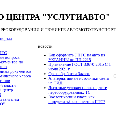
 ЦЕНТРА "УСЛУГИАВТО"
 ПЕРЕОБОРУДОВАНИИ И ТЮНИНГЕ АВТОМОТОТРАНСПОРТНЫХ С
портал
новости
 ПТС
Как оформить ЭПТС на авто из
мые вопросы
УКРАИНЫ по ПП 2215
окументов по
Применение ГОСТ 33670-2015 С 1
анию
июля 2021 г.
нных документов
Срок обработки Заявок
гического класса
С
Альтернативные источники света
рганов
на СИД
ой власти
Льготные условия по экспертизе
й центр
переоборудованных ТС
О
Экологический класс: как
ставителем
определить? как внести в ПТС?
О"