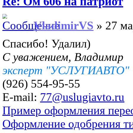
Re: Ом 606 на патриот
VladimirVS
» 27 ма
Спасибо! Удалил)
С уважением, Владимир
эксперт "УСЛУГИАВТО"
(926) 554-95-55
E-mail:
77@uslugiavto.ru
Пример оформления пере
Оформление одобрения т