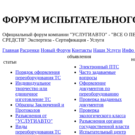
ФОРУМ ИСПЫТАТЕЛЬНОГО
Официальный форум компании "УСЛУГИАВТО" - "ВС
СРЕДСТВ" Экспертиза - Сертификация - Услуги
Главная
Расценки
Новый Форум
Контакты
Наши Услуги
Инфо 
объявления
н
статьи
Электронный ПТС
Порядок оформления
Часто задаваемые
переоборудования ТС
вопросы
Индивидуальное
Оформление
творчество или
документов по
единичное
переоборудованию
изготовление ТС
Проверка выданных
Образцы Заключений и
документов
Протоколов
Проверка
Разъяснения от
экологического класса
"УСЛУГИАВТО"
Разъяснения органов
Виды
государственной власти
переоборудования ТС
Испытательный центр