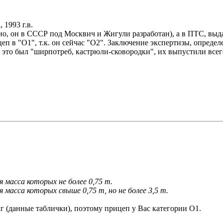
 1993 г.в.
но, он в СССР под Москвич и Жигули разработан), а в ПТС, выдан
п в "О1", т.к. он сейчас "О2". Заключение экспертизы, определ
их это был "ширпотреб, кастрюли-сковородки", их выпустили всег
 масса которых не более 0,75 т.
масса которых свыше 0,75 т, но не более 3,5 т.
кг (данные таблички), поэтому прицеп у Вас категории О1.