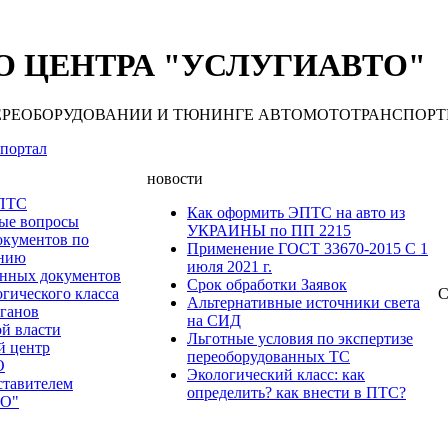
 ЦЕНТРА "УСЛУГИАВТО"
 ПЕРЕОБОРУДОВАНИИ И ТЮНИНГЕ АВТОМОТОТРАНСПОРТНЫХ С
портал
новости
 ПТС
Как оформить ЭПТС на авто из
мые вопросы
УКРАИНЫ по ПП 2215
окументов по
Применение ГОСТ 33670-2015 С 1
анию
июля 2021 г.
нных документов
Срок обработки Заявок
гического класса
С
Альтернативные источники света
рганов
на СИД
ой власти
Льготные условия по экспертизе
й центр
переоборудованных ТС
О
Экологический класс: как
ставителем
определить? как внести в ПТС?
О"