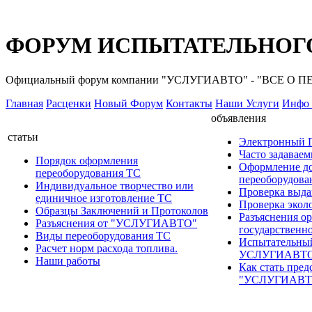
ФОРУМ ИСПЫТАТЕЛЬНОГО
Официальный форум компании "УСЛУГИАВТО" - "ВСЕ О
Главная
Расценки
Новый Форум
Контакты
Наши Услуги
Инфо 
объявления
статьи
Электронный
Часто задавае
Порядок оформления
Оформление д
переоборудования ТС
переоборудов
Индивидуальное творчество или
Проверка выда
единичное изготовление ТС
Проверка эколо
Образцы Заключений и Протоколов
Разъяснения о
Разъяснения от "УСЛУГИАВТО"
государственн
Виды переоборудования ТС
Испытательны
Расчет норм расхода топлива.
УСЛУГИАВТ
Наши работы
Как стать пред
"УСЛУГИАВТ