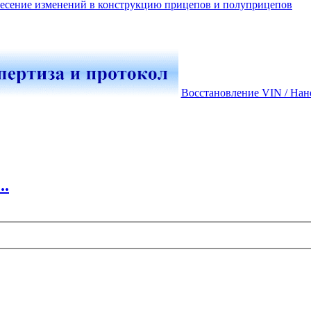
есение изменений в конструкцию прицепов и полуприцепов
Восстановление VIN / Нан
..