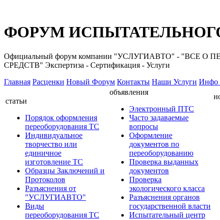
ФОРУМ ИСПЫТАТЕЛЬНОГО
Официальный форум компании "УСЛУГИАВТО" - "ВС
СРЕДСТВ" Экспертиза - Сертификация - Услуги
Главная
Расценки
Новый Форум
Контакты
Наши Услуги
Инфо 
объявления
н
статьи
Электронный ПТС
Порядок оформления
Часто задаваемые
переоборудования ТС
вопросы
Индивидуальное
Оформление
творчество или
документов по
единичное
переоборудованию
изготовление ТС
Проверка выданных
Образцы Заключений и
документов
Протоколов
Проверка
Разъяснения от
экологического класса
"УСЛУГИАВТО"
Разъяснения органов
Виды
государственной власти
переоборудования ТС
Испытательный центр