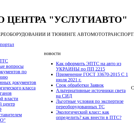
 ЦЕНТРА "УСЛУГИАВТО"
 ПЕРЕОБОРУДОВАНИИ И ТЮНИНГЕ АВТОМОТОТРАНСПОРТНЫХ С
портал
новости
 ПТС
Как оформить ЭПТС на авто из
мые вопросы
УКРАИНЫ по ПП 2215
окументов по
Применение ГОСТ 33670-2015 С 1
анию
июля 2021 г.
нных документов
Срок обработки Заявок
гического класса
С
Альтернативные источники света
рганов
на СИД
ой власти
Льготные условия по экспертизе
й центр
переоборудованных ТС
О
Экологический класс: как
ставителем
определить? как внести в ПТС?
О"