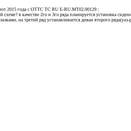
риот 2015 года с ОТТС TC RU E-RU.MT02.00129 :
 схеме? в качестве 2го и 3го ряда планируется установка сидений
лазками, на третий ряд устанавливается диван второго ряда(уаз-р