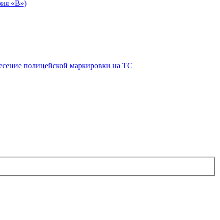
рия «В»)
есение полицейской маркировки на ТС