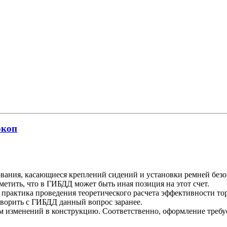
ркоп
бования, касающиеся креплений сидений и установки ремней б
метить, что в ГИБДД может быть иная позиция на этот счет.
ь практика проведения теоретического расчета эффективности то
оворить с ГИБДД данный вопрос заранее.
ем изменений в конструкцию. Соответственно, оформление требу