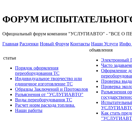
ФОРУМ ИСПЫТАТЕЛЬНОГО
Официальный форум компании "УСЛУГИАВТО" - "ВСЕ О
Главная
Расценки
Новый Форум
Контакты
Наши Услуги
Инфо 
объявления
статьи
Электронный
Часто задавае
Порядок оформления
Оформление д
переоборудования ТС
переоборудов
Индивидуальное творчество или
Проверка выда
единичное изготовление ТС
Проверка эколо
Образцы Заключений и Протоколов
Разъяснения о
Разъяснения от "УСЛУГИАВТО"
государственн
Виды переоборудования ТС
Испытательны
Расчет норм расхода топлива.
УСЛУГИАВТ
Наши работы
Как стать пред
"УСЛУГИАВТ