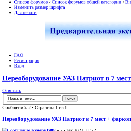
Список форумов
‹
Список форумов общей категории
‹
Вн
Изменить размер шрифта
Для печати
FAQ
Регистрация
Вход
Переоборудование УАЗ Патриот в 7 мес
Ответить
Сообщений: 2 • Страница
1
из
1
Переоборудование УАЗ Патриот в 7 мест + фарко
Evgeny1988
» 25 дек 2023, 11:22