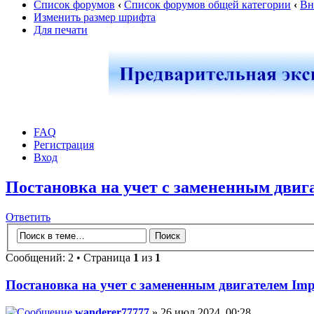
Список форумов
‹
Список форумов общей категории
‹
Вн
Изменить размер шрифта
Для печати
FAQ
Регистрация
Вход
Постановка на учет с замененным двига
Ответить
Сообщений: 2 • Страница
1
из
1
Постановка на учет с замененным двигателем Imp
wanderer77777
» 26 июл 2024, 00:28