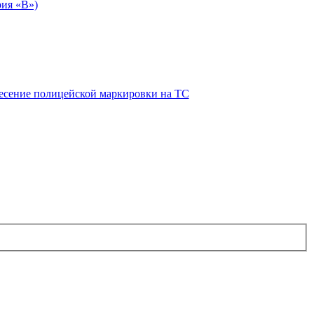
рия «В»)
есение полицейской маркировки на ТС