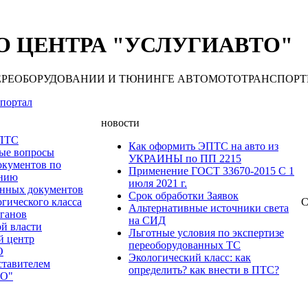
 ЦЕНТРА "УСЛУГИАВТО"
 ПЕРЕОБОРУДОВАНИИ И ТЮНИНГЕ АВТОМОТОТРАНСПОРТНЫХ С
портал
новости
 ПТС
Как оформить ЭПТС на авто из
мые вопросы
УКРАИНЫ по ПП 2215
окументов по
Применение ГОСТ 33670-2015 С 1
анию
июля 2021 г.
нных документов
Срок обработки Заявок
гического класса
С
Альтернативные источники света
рганов
на СИД
ой власти
Льготные условия по экспертизе
й центр
переоборудованных ТС
О
Экологический класс: как
ставителем
определить? как внести в ПТС?
О"