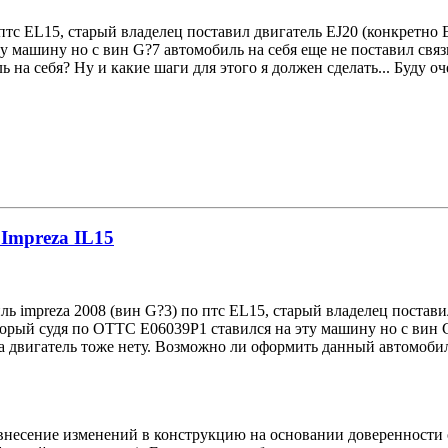
 птс EL15, старый владелец поставил двигатель EJ20 (конкретно
 машину но с вин G?7 автомобиль на себя еще не поставил связ
на себя? Ну и какие шаги для этого я должен сделать... Буду оч
 Impreza IL15
ь impreza 2008 (вин G?3) по птс EL15, старый владелец постави
рый судя по ОТТС E06039Р1 ставился на эту машину но с вин G?
двигатель тоже нету. Возможно ли оформить данный автомобиль 
ь внесение изменений в конструкцию на основании доверенност