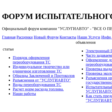
ФОРУМ ИСПЫТАТЕЛЬНОГО
Официальный форум компании "УСЛУГИАВТО" - "ВСЕ О
Главная
Расценки
Новый Форум
Контакты
Наши Услуги
Инфо 
объявления
статьи
Электронный
Часто задавае
Порядок оформления
Оформление д
переоборудования ТС
переоборудов
Индивидуальное творчество или
Проверка выда
единичное изготовление ТС
Проверка эколо
Образцы Заключений и Протоколов
Разъяснения о
Разъяснения от "УСЛУГИАВТО"
государственн
Виды переоборудования ТС
Испытательны
Расчет норм расхода топлива.
УСЛУГИАВТ
Наши работы
Как стать пред
"УСЛУГИАВТ