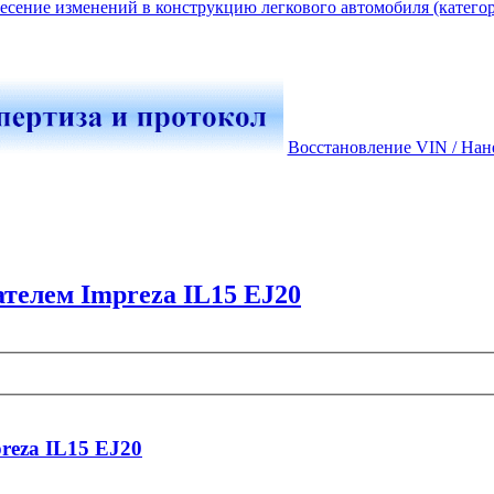
есение изменений в конструкцию легкового автомобиля (катего
Восстановление VIN / Нан
телем Impreza IL15 EJ20
reza IL15 EJ20