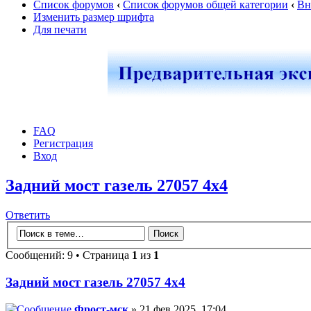
Список форумов
‹
Список форумов общей категории
‹
Вн
Изменить размер шрифта
Для печати
FAQ
Регистрация
Вход
Задний мост газель 27057 4х4
Ответить
Сообщений: 9 • Страница
1
из
1
Задний мост газель 27057 4х4
Фрост-мск
» 21 фев 2025, 17:04