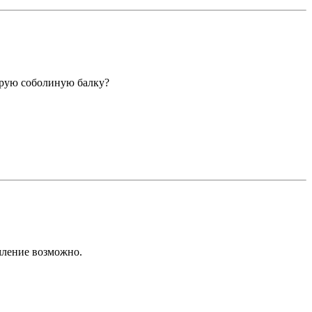
тарую соболиную балку?
мление возможно.