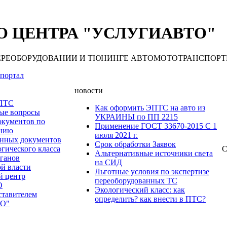
 ЦЕНТРА "УСЛУГИАВТО"
 ПЕРЕОБОРУДОВАНИИ И ТЮНИНГЕ АВТОМОТОТРАНСПОРТНЫХ С
портал
новости
 ПТС
Как оформить ЭПТС на авто из
мые вопросы
УКРАИНЫ по ПП 2215
окументов по
Применение ГОСТ 33670-2015 С 1
анию
июля 2021 г.
нных документов
Срок обработки Заявок
гического класса
С
Альтернативные источники света
рганов
на СИД
ой власти
Льготные условия по экспертизе
й центр
переоборудованных ТС
О
Экологический класс: как
ставителем
определить? как внести в ПТС?
О"