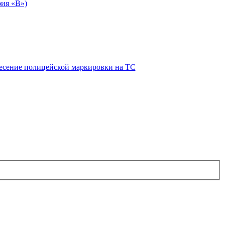
рия «В»)
есение полицейской маркировки на ТС