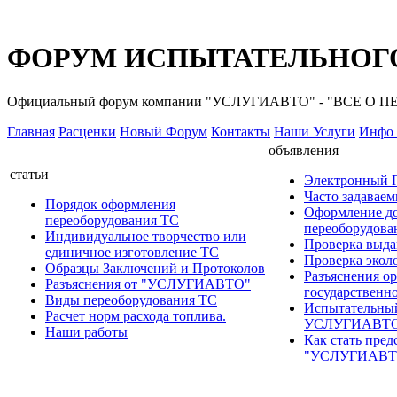
ФОРУМ ИСПЫТАТЕЛЬНОГО
Официальный форум компании "УСЛУГИАВТО" - "ВСЕ О
Главная
Расценки
Новый Форум
Контакты
Наши Услуги
Инфо 
объявления
статьи
Электронный
Часто задавае
Порядок оформления
Оформление д
переоборудования ТС
переоборудов
Индивидуальное творчество или
Проверка выда
единичное изготовление ТС
Проверка эколо
Образцы Заключений и Протоколов
Разъяснения о
Разъяснения от "УСЛУГИАВТО"
государственн
Виды переоборудования ТС
Испытательны
Расчет норм расхода топлива.
УСЛУГИАВТ
Наши работы
Как стать пред
"УСЛУГИАВТ